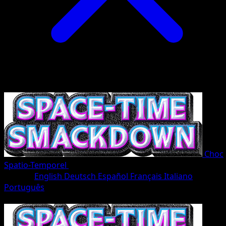
Choc
Spatio-Temporel
•
#201/207
•
Deux Étoiles
Langue
English
Deutsch
Español
Français
Italiano
Português
Pokémon
Niveau 1