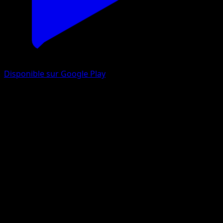
Disponible sur Google Play
Dimoret-ex
Choc Spatio-Temporel
Jeu de Cartes à Collectionner Pokémon Pocket
#201
Deux Étoiles
hncl
Pokémon