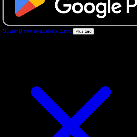
Ouvrir Dimoret-ex dans Eyevo
Plus tard
4.8★
|
50k+ telechargements
|
Gratuit
Dimoret-ex