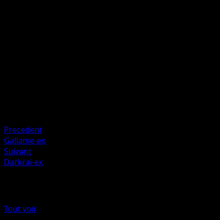
30+
Si le Pokémon Actif de votre adversaire a subi des dégâts,
cette attaque inflige 40 dégâts de plus.
Artiste
hncl
HP
140
Retraite
Faiblesse
Plante +20
Precedent
Gallame-ex
Suivant
Darkrai-ex
Plus de Choc Spatio-Temporel
Tout voir