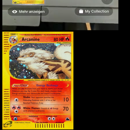
Arcanine
·
Skyridge
#H02