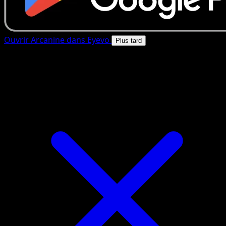
Ouvrir Arcanine dans Eyevo
Plus tard
4.8★
|
50k+ telechargements
|
Gratuit
Arcanine