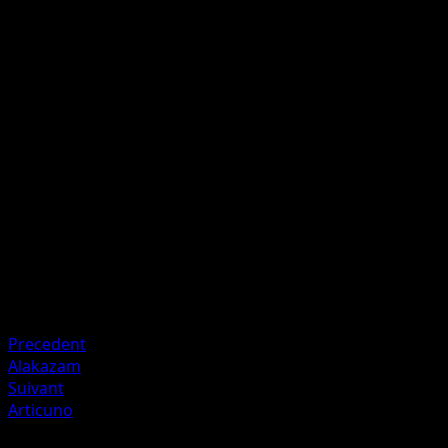
his or her Benched Pokémon, if any.
White Flames
F
F
C
70
Discard all Energy cards attached to Arcanine.
Artiste
Aya Kusube
HP
80
Retraite
Faiblesse
Water ×2
Precedent
Alakazam
Suivant
Articuno