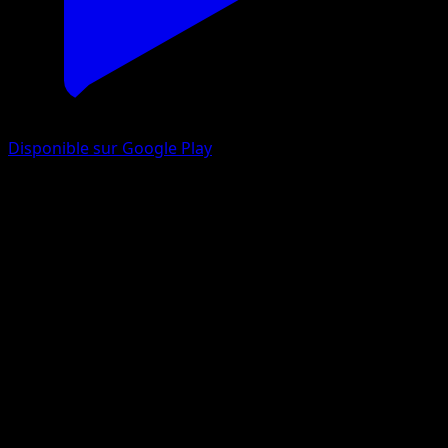
Disponible sur Google Play
Arcanine
Skyridge
E-Card
#H02
Rare
Aya Kusube
Pokemon