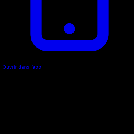
Ouvrir dans l'app
Ability
Energy Recharge
Shake
C
10
Your opponent switches the Defending Pokémon with 1 o