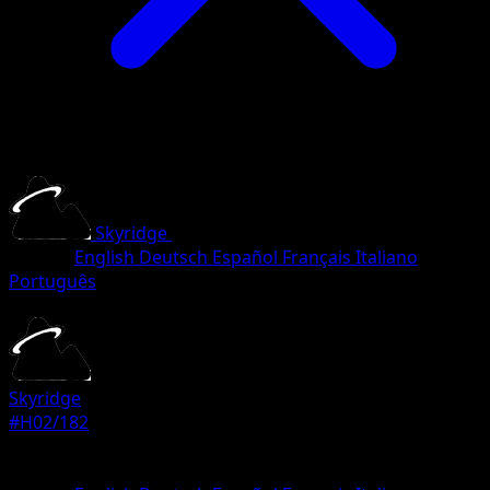
Skyridge
•
#H02/182
•
Rare
Langue
English
Deutsch
Español
Français
Italiano
Português
Pokemon
Stage1
Skyridge
#H02/182
Rarete
Rare