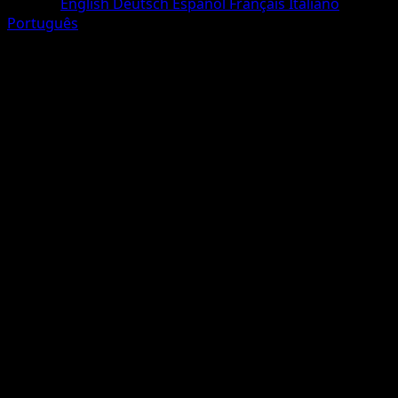
Langue
English
Deutsch
Español
Français
Italiano
Português