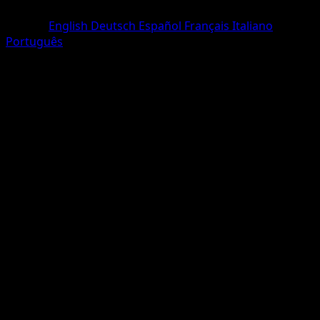
Rare Holo
Langue
English
Deutsch
Español
Français
Italiano
Português