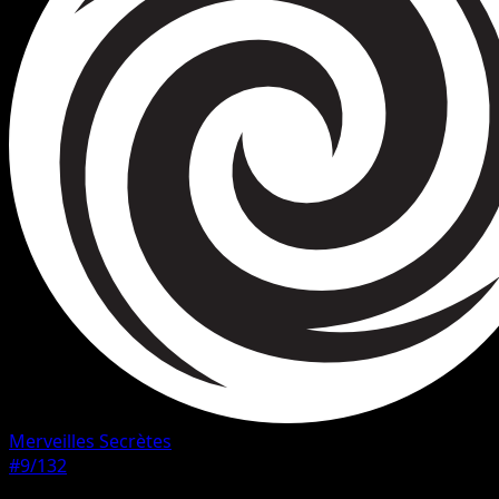
Merveilles Secrètes
#9/132
Rarete