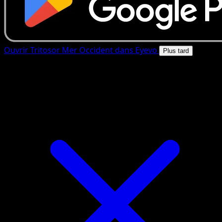
Ouvrir Tritosor Mer Occident dans Eyevo
Plus tard
4.8★
|
50k+ telechargements
|
Gratuit
Tritosor Mer Occident