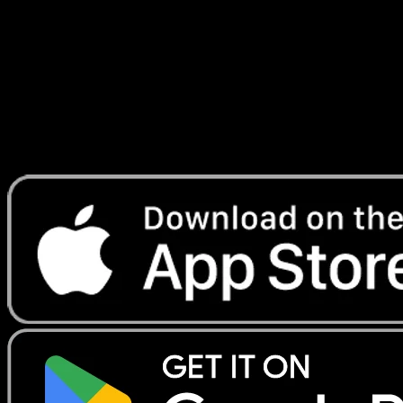
Merveilles Secrètes
#9
Telechargez Eyevo pour scanner les cartes
instantanement et suivre les prix.
Profitez de prix en direct, d'outils de collection et de scans
rapides. Ouvrez cette carte dans l'app ou telechargez
maintenant.