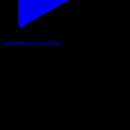
Disponible sur Google Play
Tritosor Mer Occident
Merveilles Secrètes
Diamant & Perle
#9
Rare Holo
Kazuyuki Kano
Pokémon