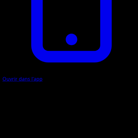
Ouvrir dans l'app
Inondation en furie
C
I
20+
Inflige 20 dégâts plus 10 dégâts supplémentaires pour
chaque marqueur de dégât sur Tritosor Mer Occident.
Ensuite, retirez à Tritosor Mer Occident 2 marqueurs de