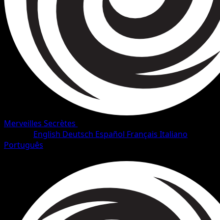
Merveilles Secrètes
•
#9/132
•
Rare Holo
Langue
English
Deutsch
Español
Français
Italiano
Português
Pokémon
Niveau 1