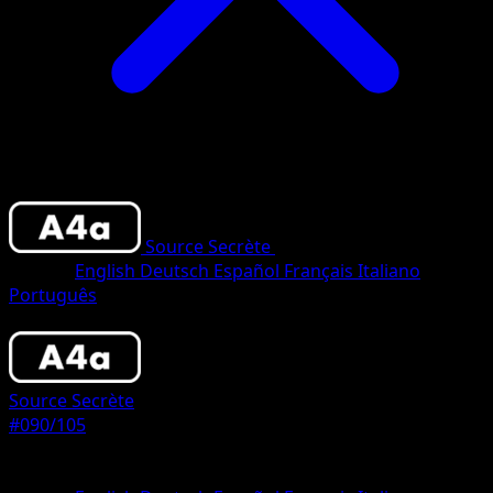
Source Secrète
•
#090/105
•
Trois Étoiles
Langue
English
Deutsch
Español
Français
Italiano
Português
Pokémon
Base
Source Secrète
#090/105
Rarete
Trois Étoiles