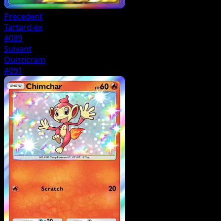
Precedent
Tartard-ex
#089
Suivant
Ouisticram
#091