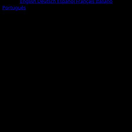
Langue
English
Deutsch
Español
Français
Italiano
Português