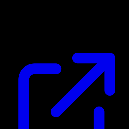
Prix du marche
N/A
Live