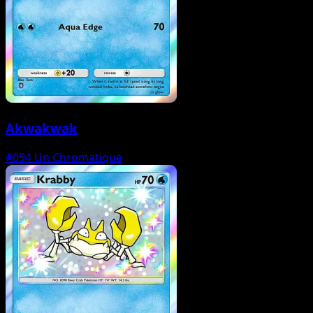
Akwakwak
#094
Un Chromatique