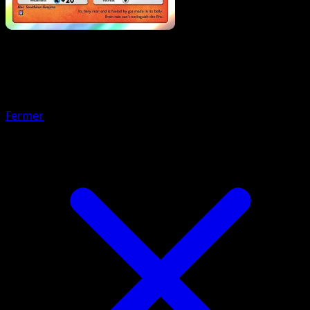
Pokémon
Base
Suicune-ex
Fermer