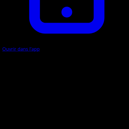
Ouvrir dans l'app
Ability
Legendary Pulse
Valse de Cristal
E
E
20
Cette attaque inflige 20 dégâts multipliés par le nombre d
Pokémon de Banc (les vôtres et ceux de votre adversaire).
Artiste