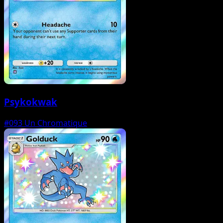
Psykokwak
#093
Un Chromatique