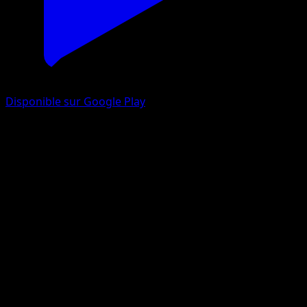
Disponible sur Google Play
Suicune-ex
Source Secrète
Jeu de Cartes à Collectionner Pokémon Pocket
#090
Trois Étoiles
mele
Pokémon