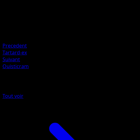
mele
HP
140
Retraite
Faiblesse
Électrique +20
Precedent
Tartard-ex
Suivant
Ouisticram
Plus de Source Secrète
Tout voir