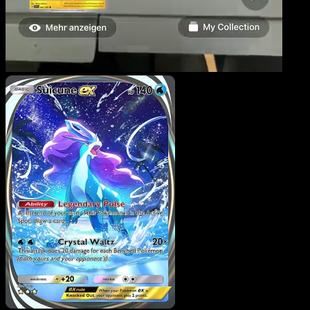
Suicune-ex
·
Source