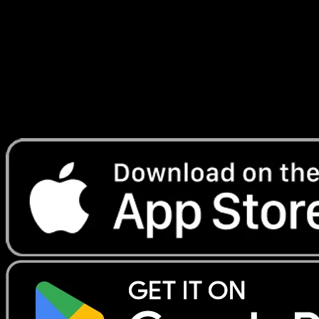
Secrète
#090
Telechargez Eyevo pour scanner les cartes
instantanement et suivre les prix.
Profitez de prix en direct, d'outils de collection et de scans
rapides. Ouvrez cette carte dans l'app ou telechargez
maintenant.