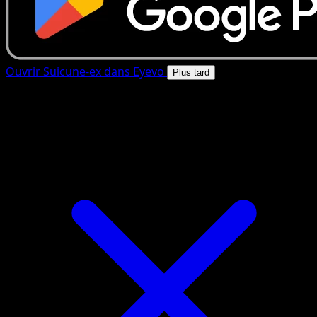
Ouvrir Suicune-ex dans Eyevo
Plus tard
4.8★
|
50k+ telechargements
|
Gratuit
Suicune-ex