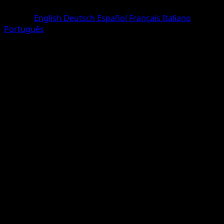
Rare Holo
Langue
English
Deutsch
Español
Français
Italiano
Português