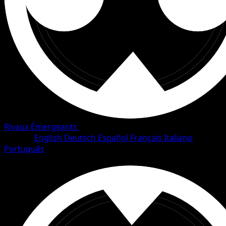
Rivaux Émergeants
•
#4/120
•
Rare Holo
Langue
English
Deutsch
Español
Français
Italiano
Português
Pokémon
Base