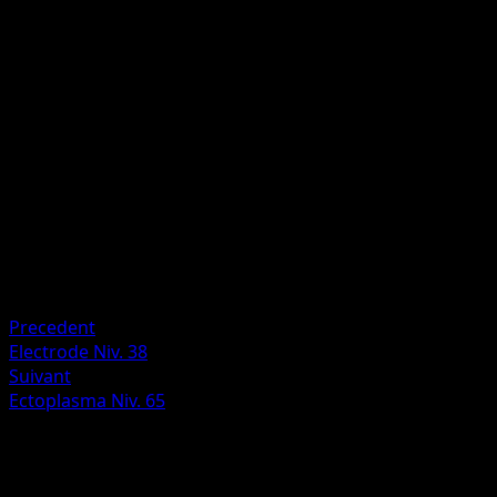
E
E
50
Mustéflott ne peut pas utiliser Vague géante lors de votre
prochain tour.
Artiste
Midori Harada
HP
80
Retraite
Faiblesse
Électrique ×2
Precedent
Electrode Niv. 38
Suivant
Ectoplasma Niv. 65
Plus de Rivaux Émergeants