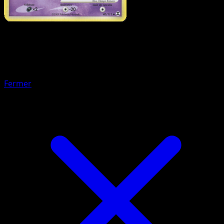
Pokémon
Base
Mustéflott Niv. 37
Fermer