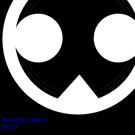
Rivaux Émergeants
#4/120
Rarete