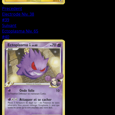
Precedent
Electrode Niv. 38
#39
Suivant
Ectoplasma Niv. 65
#40