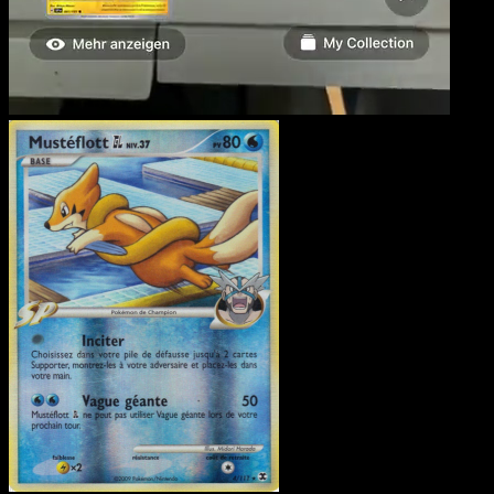
Mustéflott Niv. 37
·
Rivau