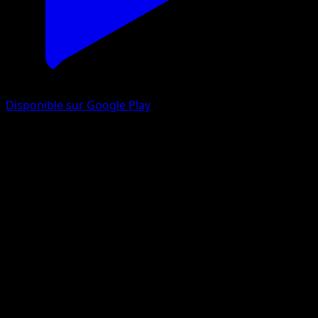
Disponible sur Google Play
Mustéflott Niv. 37
Rivaux Émergeants
Platine
#4
Rare Holo
Midori Harada
Pokémon