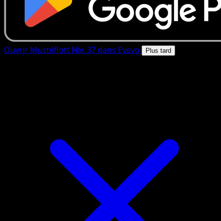
Ouvrir Mustéflott Niv. 37 dans Eyevo
Plus tard
4.8★
|
50k+ telechargements
|
Gratuit
Mustéflott Niv. 37