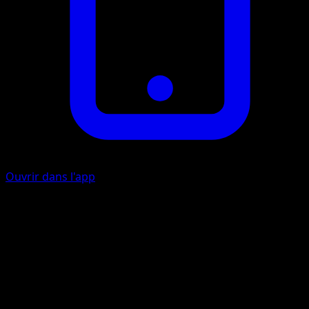
Ouvrir dans l'app
Inciter
Choisissez dans votre pile de défausse jusqu'à 2 cartes
Supporter, montrez-les à votre adversaire et placez-les
dans votre main.
Vague géante