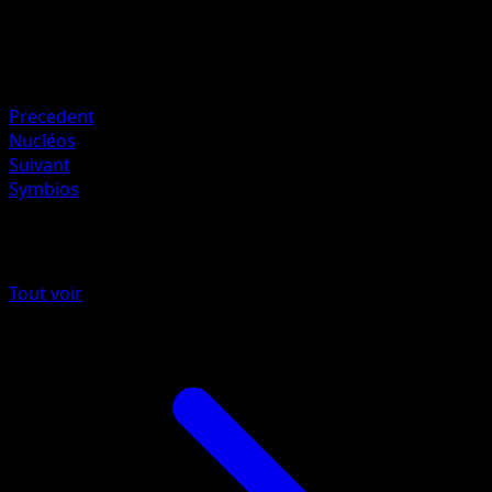
60
Retraite
Faiblesse
Psy ×2
Precedent
Nucléos
Suivant
Symbios
Plus de Nobles Victoires
Tout voir