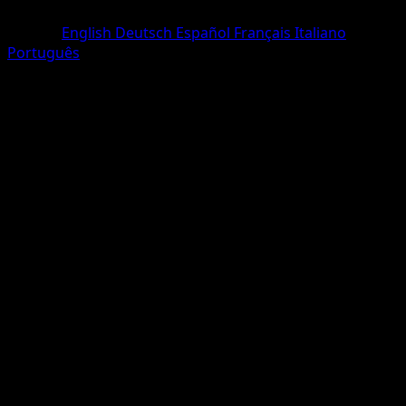
Peu Commune
Langue
English
Deutsch
Español
Français
Italiano
Português