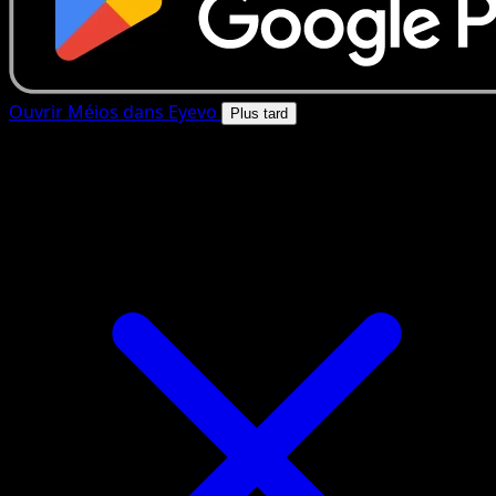
Ouvrir Méios dans Eyevo
Plus tard
4.8★
|
50k+ telechargements
|
Gratuit
Méios