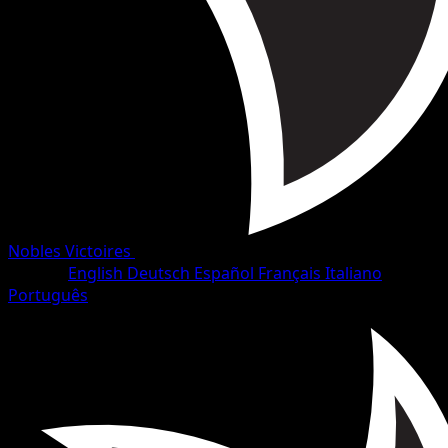
Nobles Victoires
•
#51/102
•
Peu Commune
Langue
English
Deutsch
Español
Français
Italiano
Português
Pokémon
Niveau 1