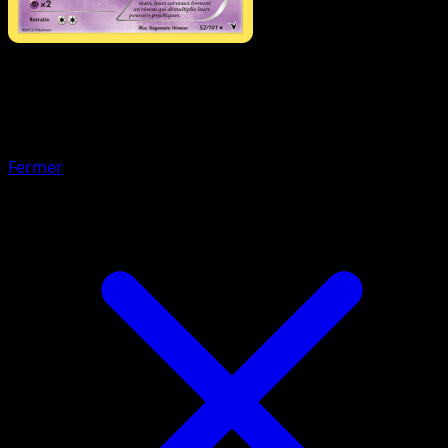
Pokémon
Niveau 1
Méios
Fermer