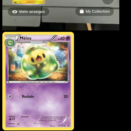
Méios
·
Nobles Victoires