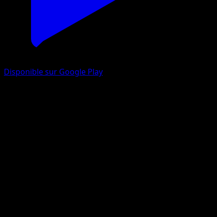
Disponible sur Google Play
Méios
Nobles Victoires
Noir & Blanc
#51
Peu Commune
sui
Pokémon