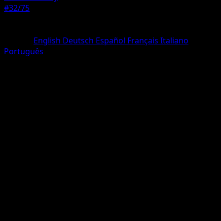
#32/75
Rarete
Rare
Langue
English
Deutsch
Español
Français
Italiano
Português