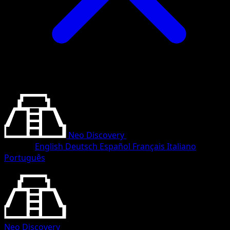
Neo Discovery
•
#32/75
•
Rare
Langue
English
Deutsch
Español
Français
Italiano
Português
Pokémon
Niveau 1
Neo Discovery