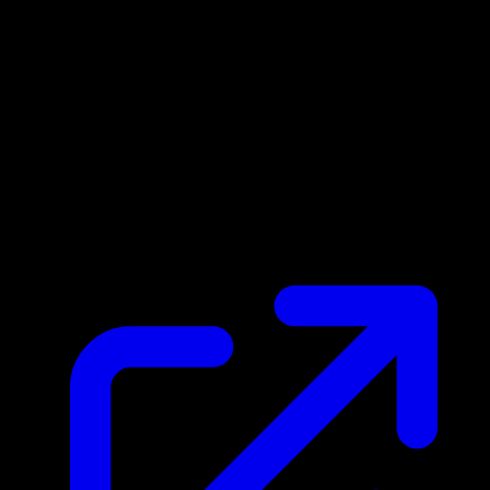
Prix du marche
€326.22
Mis a jour 06/05/2026