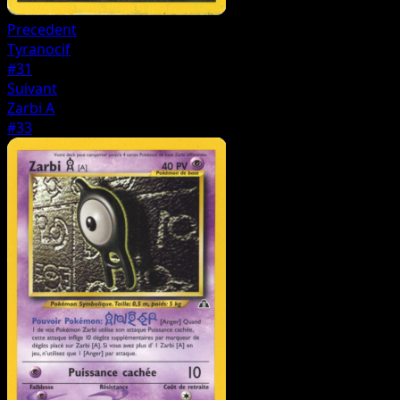
Precedent
Tyranocif
#31
Suivant
Zarbi A
#33