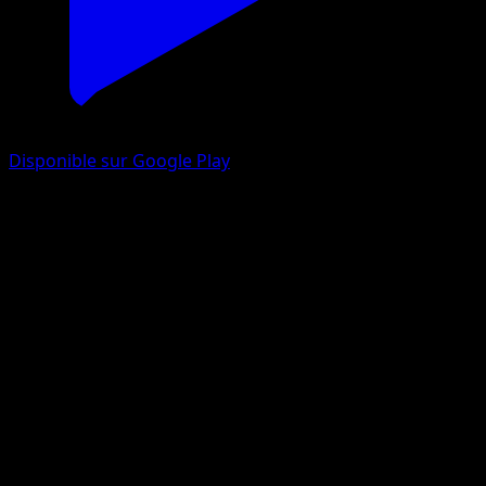
Disponible sur Google Play
Noctali
Neo Discovery
Neo
#32
Rare
Naoyo Kimura
Pokémon