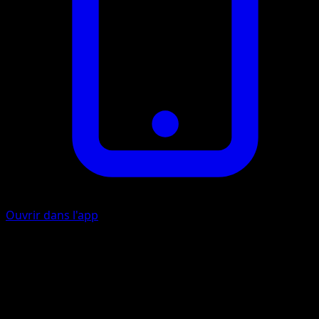
Ouvrir dans l'app
Vive-attaque
I
I
10+
Lancez une pièce. Si c'est face, cette attaque inflige 10