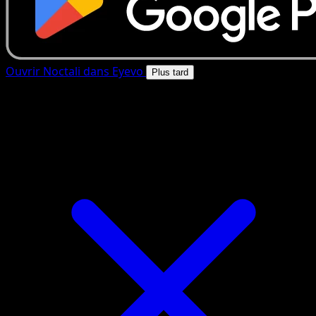
Ouvrir Noctali dans Eyevo
Plus tard
4.8★
|
50k+ telechargements
|
Gratuit
Noctali