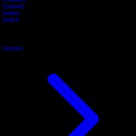
Tyranocif
Suivant
Zarbi A
Plus de Neo Discovery
Tout voir