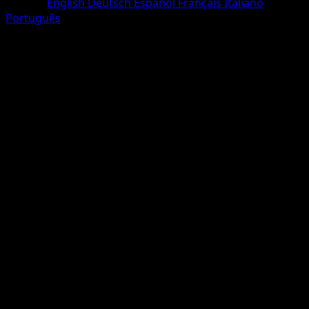
Langue
English
Deutsch
Español
Français
Italiano
Português