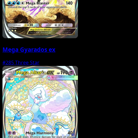
Mega Gyarados ex
#285
Three Star