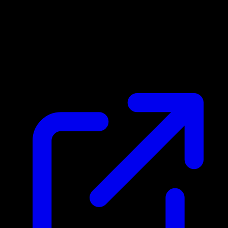
Prix du marche
N/A
Live