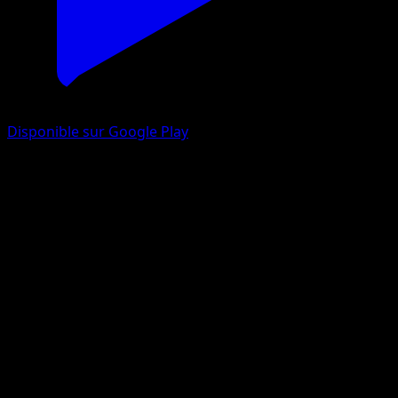
Disponible sur Google Play
Tauros ex
Méga-Ascension
Jeu de Cartes à Collectionner Pokémon Pocket
#283
Two Star
Ounishi
Pokemon