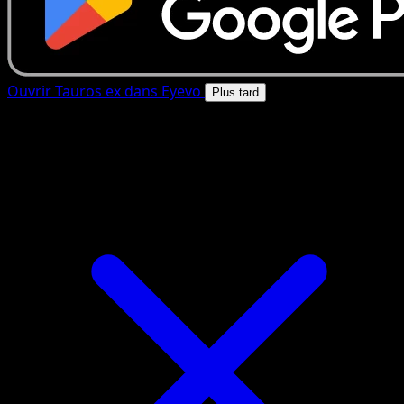
Ouvrir Tauros ex dans Eyevo
Plus tard
4.8★
|
50k+ telechargements
|
Gratuit
Tauros ex