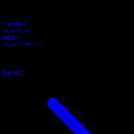
Retraite
Faiblesse
Fighting +20
Precedent
Melmetal ex
Suivant
Mega Blaziken ex
Plus de Méga-Ascension
Tout voir