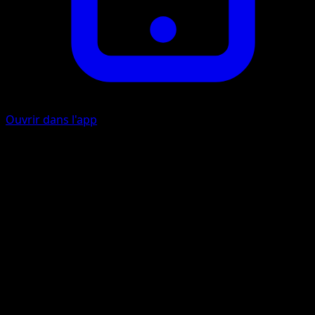
Ouvrir dans l'app
Wild Tackle
C
C
90
Flip a coin. If tails, this Pokémon also does 30 damage to
itself.
Artiste
Ounishi
HP
140