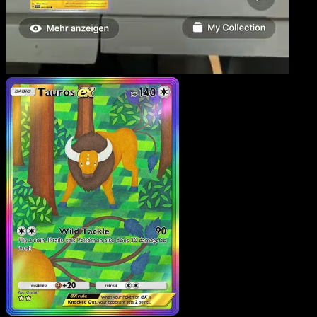
Tauros ex
·
Méga-