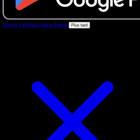
Ouvrir Lokhlass dans Eyevo
Plus tard
4.8★
|
50k+ telechargements
|
Gratuit
Lokhlass