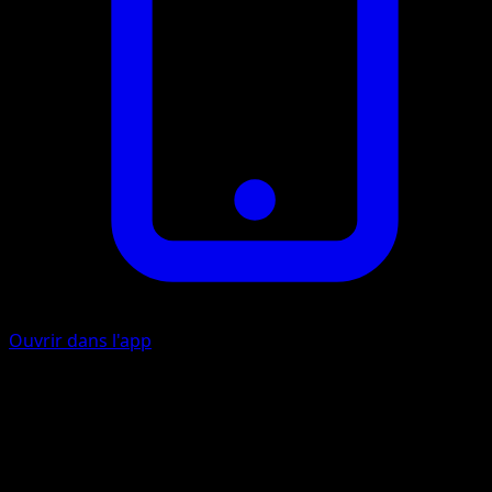
Ouvrir dans l'app
Pistolet à O
E
10+