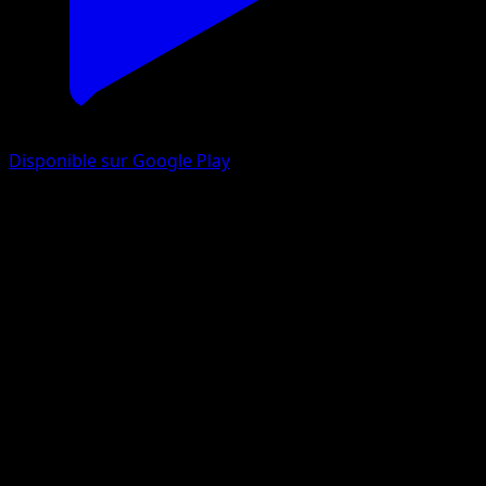
Disponible sur Google Play
Lokhlass
Fossile
Base
#25
Rare
Ken Sugimori
Pokémon