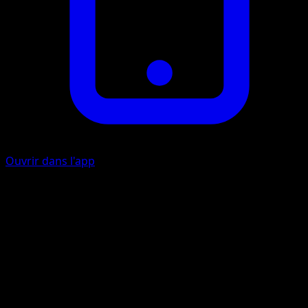
Ouvrir dans l'app
Ability
Mirror Coat
Coupe-vent
I
20
Lancez une pièce. Si c'est pile, cette attaque est sans effet.