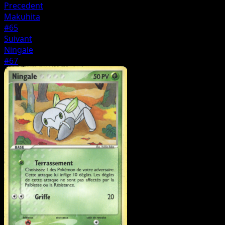
Precedent
Makuhita
#65
Suivant
Ningale
#67