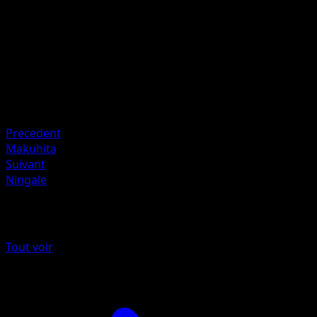
Artiste
Yuka Morii
HP
50
Retraite
Faiblesse
Psy ×2
Precedent
Makuhita
Suivant
Ningale
Plus de EX Deoxys
Tout voir