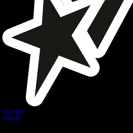
EX Deoxys
#66/108
Rarete
Commune