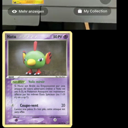
Natu
·
EX Deoxys
#66