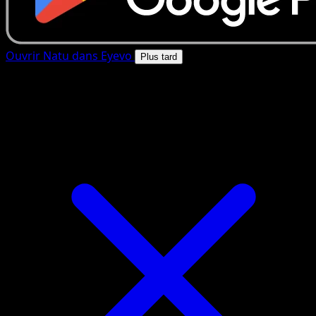
Ouvrir Natu dans Eyevo
Plus tard
4.8★
|
50k+ telechargements
|
Gratuit
Natu