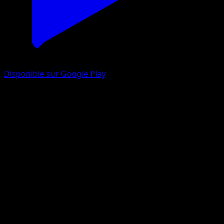
Disponible sur Google Play
Natu
EX Deoxys
EX
#66
Commune
Yuka Morii
Pokémon