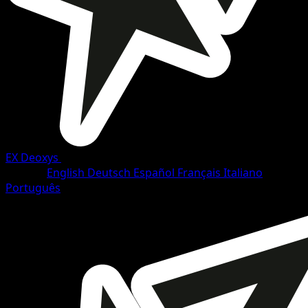
EX Deoxys
•
#66/108
•
Commune
Langue
English
Deutsch
Español
Français
Italiano
Português
Pokémon
Base