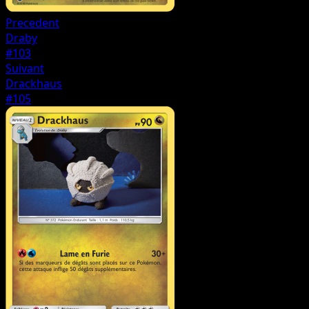
Precedent
Draby
#103
Suivant
Drackhaus
#105