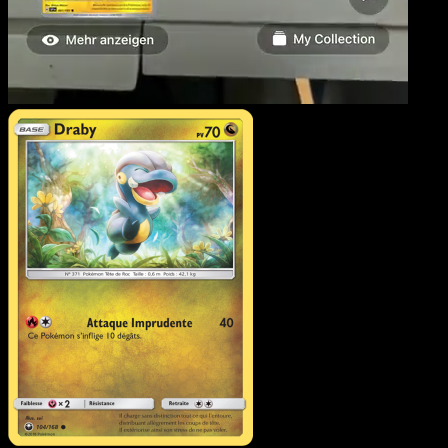
Draby
·
Tempête Céleste