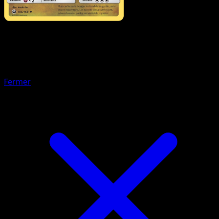
Pokémon
Base
Draby
Fermer