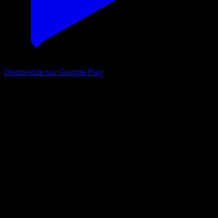
Disponible sur Google Play
Draby
Tempête Céleste
Soleil et Lune
#104
Commune
sui
Pokémon