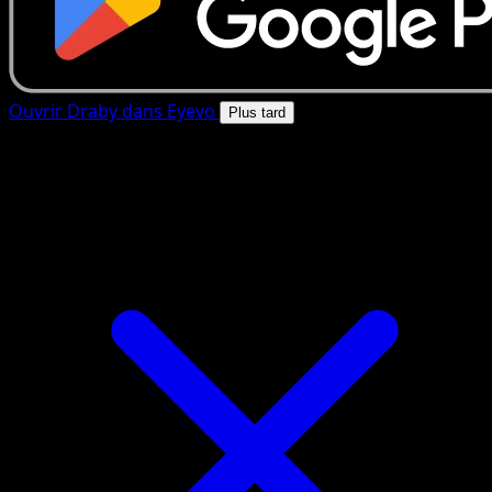
Ouvrir Draby dans Eyevo
Plus tard
4.8★
|
50k+ telechargements
|
Gratuit
Draby