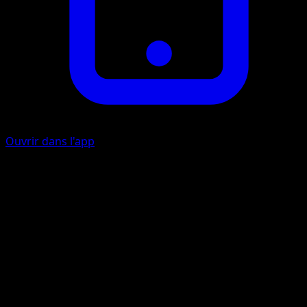
Ouvrir dans l'app
Attaque Imprudente
F
I
40
Ce Pokémon s’inflige 10 dégâts.
Artiste
sui
HP