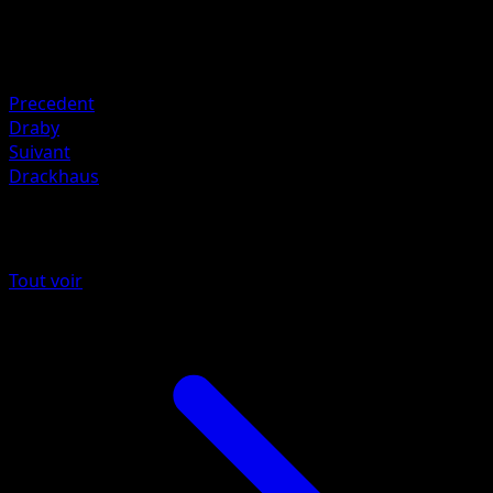
70
Retraite
Faiblesse
Fée ×2
Precedent
Draby
Suivant
Drackhaus
Plus de Tempête Céleste
Tout voir