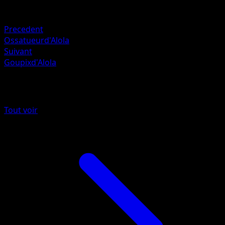
Faiblesse
Eau +20
Precedent
Ossatueurd'Alola
Suivant
Goupixd'Alola
Plus de Gardiens Astraux
Tout voir