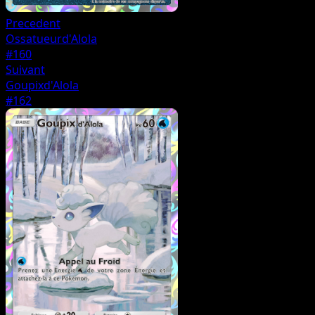
Precedent
Ossatueurd'Alola
#160
Suivant
Goupixd'Alola
#162