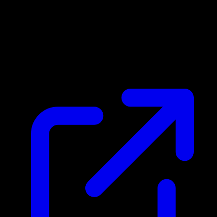
Prix du marche
N/A
Live