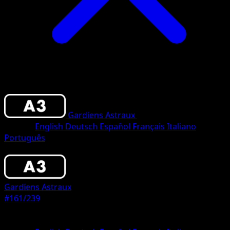
Gardiens Astraux
•
#161/239
•
Une Étoile
Langue
English
Deutsch
Español
Français
Italiano
Português
Pokémon
Base
Gardiens Astraux
#161/239
Rarete
Une Étoile