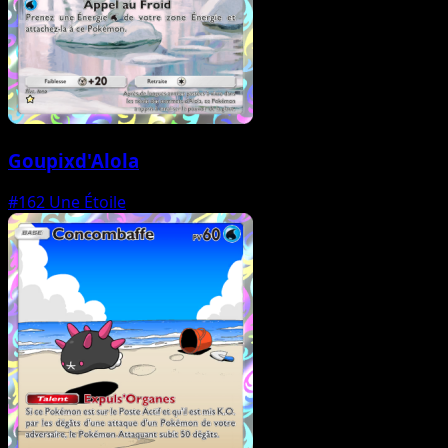
Goupixd'Alola
#162
Une Étoile