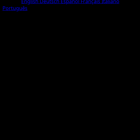
Langue
English
Deutsch
Español
Français
Italiano
Português