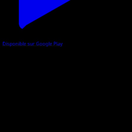
Disponible sur Google Play
Boumata
Gardiens Astraux
Jeu de Cartes à Collectionner Pokémon Pocket
#161
Une Étoile
akagi
Pokémon