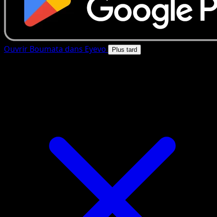
Ouvrir Boumata dans Eyevo
Plus tard
4.8★
|
50k+ telechargements
|
Gratuit
Boumata