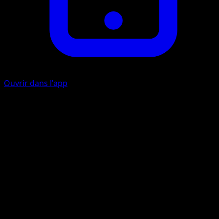
Ouvrir dans l'app
Danse Flammes
F
F
I
90
Défaussez une Énergie {R} de ce Pokémon.
Artiste
akagi
HP
120
Retraite