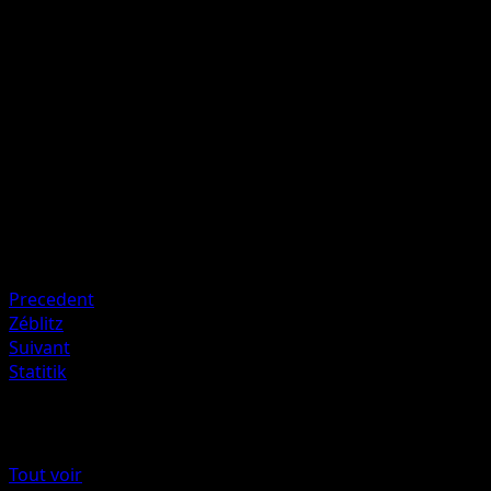
Inflige 10 dégâts à chacun des Pokémon de Banc de votre
adversaire. (N'appliquez ni la Faiblesse ni la Résistance au
Pokémon de Banc.)
Artiste
Masakazu Fukuda
HP
90
Retraite
Faiblesse
Combat ×2
Precedent
Zéblitz
Suivant
Statitik
Plus de Noir & Blanc
Tout voir