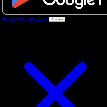
Ouvrir Zéblitz dans Eyevo
Plus tard
4.8★
|
50k+ telechargements
|
Gratuit
Zéblitz