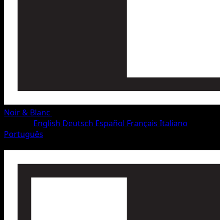
Noir & Blanc
•
#43/115
•
Rare
Langue
English
Deutsch
Español
Français
Italiano
Português
Pokémon
Niveau 1