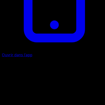
Ouvrir dans l'app
Ruade
I
30
Arc Électrique
É
É
É
70