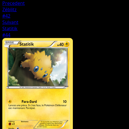
Precedent
Zéblitz
#42
Suivant
Statitik
#44