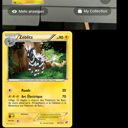
Zéblitz
·
Noir & Blanc
#43