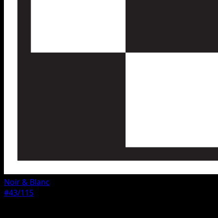
Noir & Blanc
#43/115
Rarete
Rare