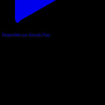
Disponible sur Google Play
Zéblitz
Noir & Blanc
Noir & Blanc
#43
Rare
Masakazu Fukuda
Pokémon