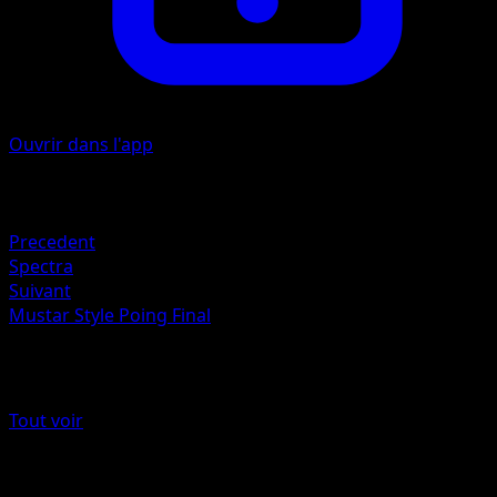
Ouvrir dans l'app
Artiste
Naoki Saito
Retraite
Precedent
Spectra
Suivant
Mustar Style Poing Final
Plus de Styles de combat
Tout voir