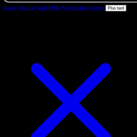
Ouvrir Mustar Style Mille Poings dans Eyevo
Plus tard
4.8★
|
50k+ telechargements
|
Gratuit
Mustar Style Mille Poings