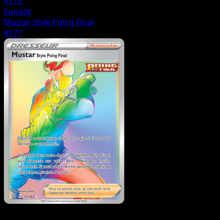
#175
Suivant
Mustar Style Poing Final
#177
Dresseur