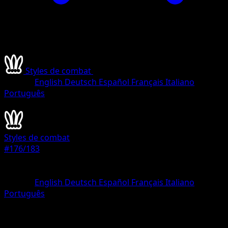
Styles de combat
•
#176/183
•
Magnifique rare
Langue
English
Deutsch
Español
Français
Italiano
Português
Dresseur
Styles de combat
#176/183
Rarete
Magnifique rare
Langue
English
Deutsch
Español
Français
Italiano
Português