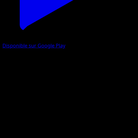
Disponible sur Google Play
Mustar Style Mille Poings
Styles de combat
Épée et Bouclier
#176
Magnifique rare
Naoki Saito
Dresseur