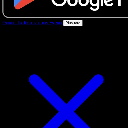
Ouvrir Tadmorv dans Eyevo
Plus tard
4.8★
|
50k+ telechargements
|
Gratuit
Tadmorv