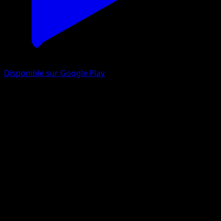
Disponible sur Google Play
Tadmorv
Aquapolis
e-cards
#79
Commune
Keiji Kinebuchi
Pokémon