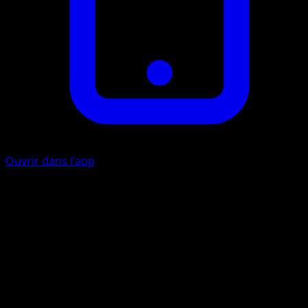
Ouvrir dans l'app
Gadoue empoisonnée
I
Lancez une pièce. Si c'est face, le Pokémon Défenseur est
maintenant Empoisonné.
Artiste
Keiji Kinebuchi