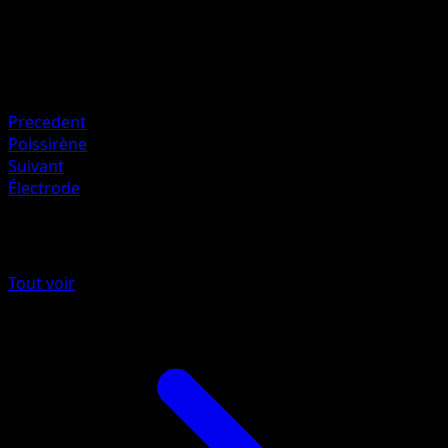
HP
50
Retraite
Faiblesse
Psy ×2
Precedent
Poissirène
Suivant
Électrode
Plus de Aquapolis
Tout voir