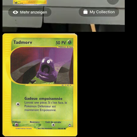
Tadmorv
·
Aquapolis
#79