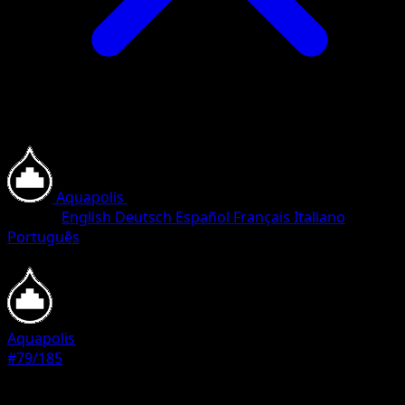
Aquapolis
•
#79/185
•
Commune
Langue
English
Deutsch
Español
Français
Italiano
Português
Pokémon
Base
Aquapolis
#79/185
Rarete
Commune