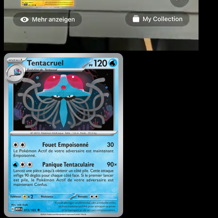
Tentacruel
·
151
#073