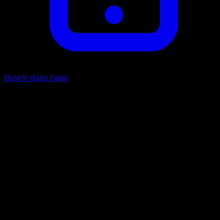
Ouvrir dans l'app
Fouet Empoisonné
I
I
30
Le Pokémon Actif de votre adversaire est maintenant
Empoisonné.
Panique Tentaculaire
E
I
I
90×