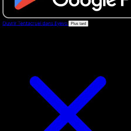
Ouvrir Tentacruel dans Eyevo
Plus tard
4.8★
|
50k+ telechargements
|
Gratuit
Tentacruel