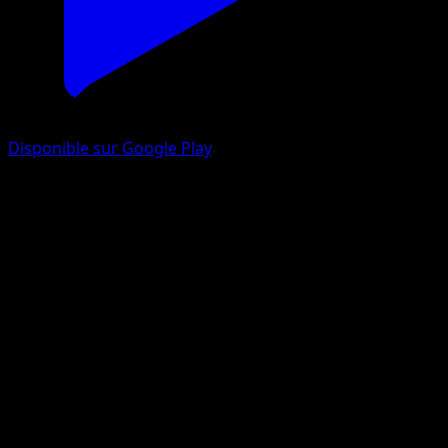
Disponible sur Google Play
Tentacruel
151
Écarlate et Violet
#073
Peu Commune
miki kudo
Pokémon