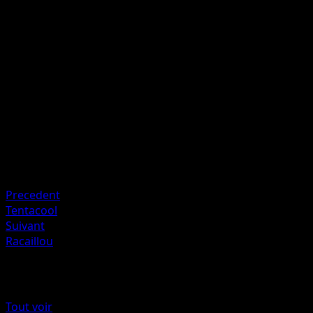
Lancez une pièce jusqu'à obtenir un côté pile. Cette
attaque inflige 90 dégâts pour chaque côté face. Si le
premier lancer est pile, le Pokémon Actif de votre
adversaire est maintenant Confus.
Artiste
miki kudo
HP
120
Retraite
Faiblesse
Électrique ×2
Precedent
Tentacool
Suivant
Racaillou
Plus de 151
Tout voir