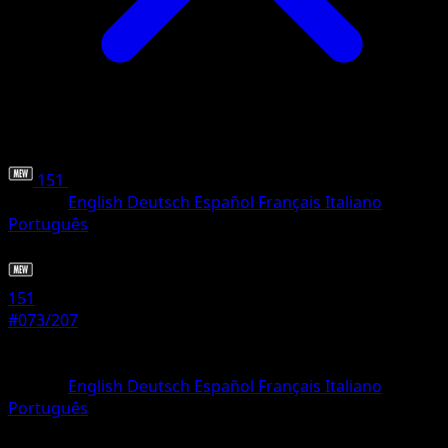
151
•
#073/207
•
Peu Commune
Langue
English
Deutsch
Español
Français
Italiano
Português
Pokémon
Niveau 1
151
#073/207
Rarete
Peu Commune
Langue
English
Deutsch
Español
Français
Italiano
Português