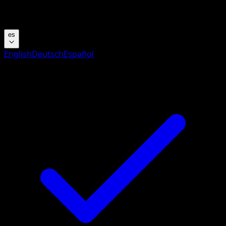
Busca nombres de Pokemon, sets o tipos de carta.
es
English
Deutsch
Español