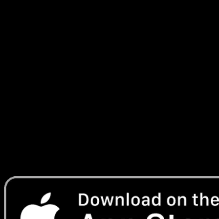
Los desgloses de asignación muestran qué sets, qué
series y qué Pokemon ostentan la mayor parte del valor
de la colección. Para coleccionistas que avanzan hacia un
master set o que se cubren a través de eras, estas vistas
exponen el riesgo de concentración — un portafolio que
está al 40% en un solo set es un portafolio con un único
punto de fallo.
El gráfico de valor total a lo largo del tiempo muestra el
valor combinado de la colección remontándose tan atrás
como existan datos, así puedes ver si estás neto al alza o
neto a la baja a través de reimpresiones, caídas de
mercado y adiciones personales.
Lleva Eyevo en tu telefono