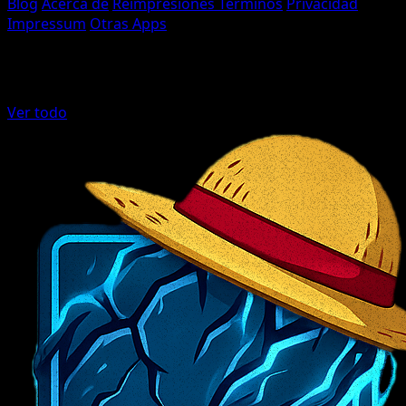
Blog
Acerca de
Reimpresiones
Términos
Privacidad
Impressum
Otras Apps
Hecho con
♥
por Eyevo
Otras apps de cartas
Ver todo