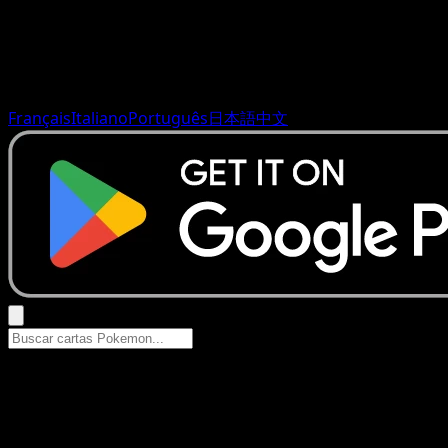
Français
Italiano
Português
日本語
中文