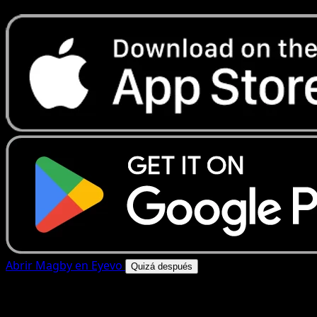
Abrir Magby en Eyevo
Quizá después
4.8★
|
50k+ descargas
|
Gratis
Magby