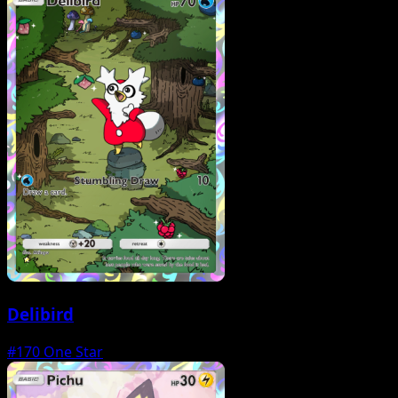
Delibird
#170
One Star