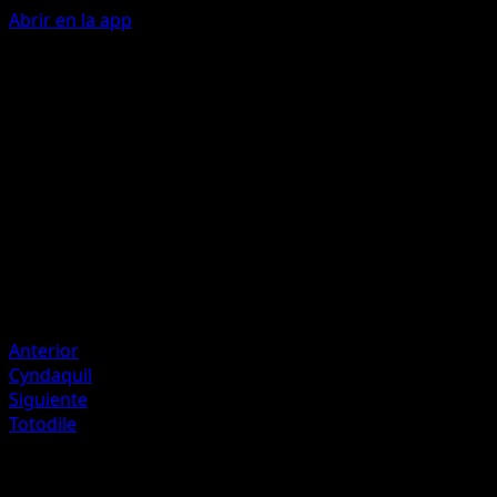
Abrir en la app
Toasty Toss
Take a {R} Energy from your Energy Zone and attach it to 
of your Benched Basic Pokémon.
Artista
Makura Tami
HP
30
Retirada
Debilidad
Colorless +20
Anterior
Cyndaquil
Siguiente
Totodile
Más de Wisdom of Sea and Sky