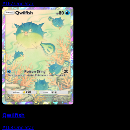
#167
One Star
Qwilfish
#168
One Star