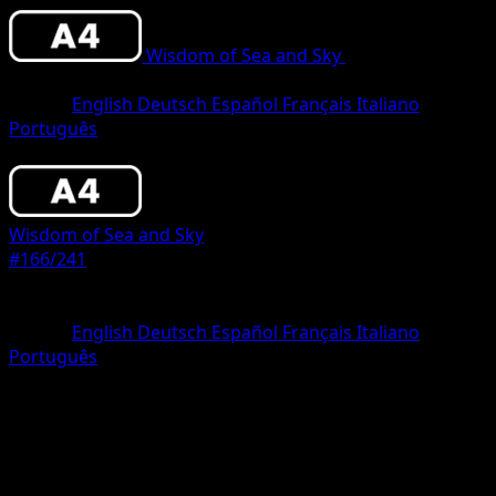
Wisdom of Sea and Sky
•
#166/241
•
One
Star
Idioma
English
Deutsch
Español
Français
Italiano
Português
Pokemon
Basic
Wisdom of Sea and Sky
#166/241
Rareza
One Star
Idioma
English
Deutsch
Español
Français
Italiano
Português