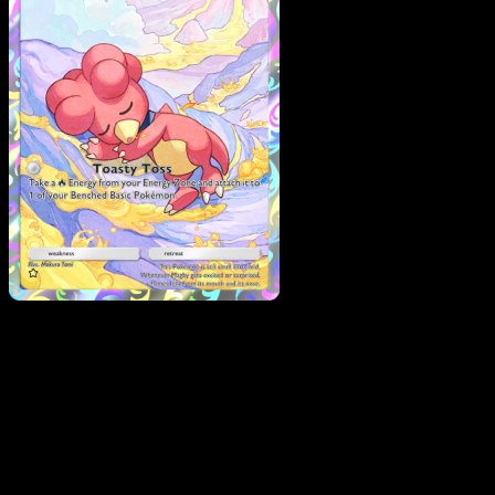
Magby
·
Wisdom of Sea
and Sky
#166
Descarga Eyevo para escanear cartas al instant
y seguir precios.
Recibe precios en vivo, herramientas de colección y
escaneos rápidos. Abre esta carta exacta en la app o
descarga ahora.