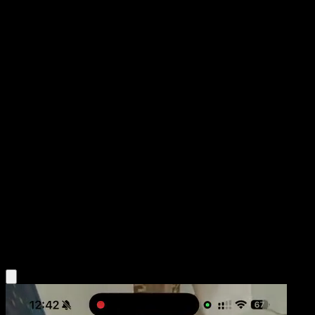
Magby
Wisdom of Sea and Sky
Pokémon TCG Pocket
#166
One Star
Makura Tami
Pokemon
Basic
Fire
Obtén la app Eyevo