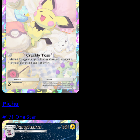
Pichu
#171
One Star