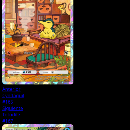
Anterior
Cyndaquil
#165
Siguiente
Totodile
#167