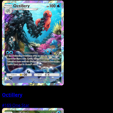
Octillery
#169
One Star