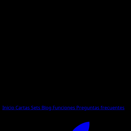
No se encontraron resultados
Busca nombres de Pokemon, sets o tipos de carta.
Idioma
Inicio
Cartas
Sets
Blog
Funciones
Preguntas frecuentes