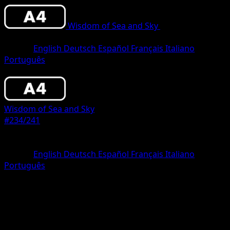
Wisdom of Sea and Sky
•
#234/241
•
Two
Shiny
Idioma
English
Deutsch
Español
Français
Italiano
Português
Pokemon
Stage1
Wisdom of Sea and Sky
#234/241
Rareza
Two Shiny
Idioma
English
Deutsch
Español
Français
Italiano
Português