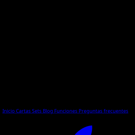
No se encontraron resultados
Busca nombres de Pokemon, sets o tipos de carta.
Idioma
Inicio
Cartas
Sets
Blog
Funciones
Preguntas frecuentes