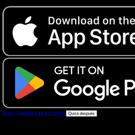
Abrir Gyarados ex en Eyevo
Quizá después
4.8★
|
50k+ descargas
|
Gratis
Gyarados ex