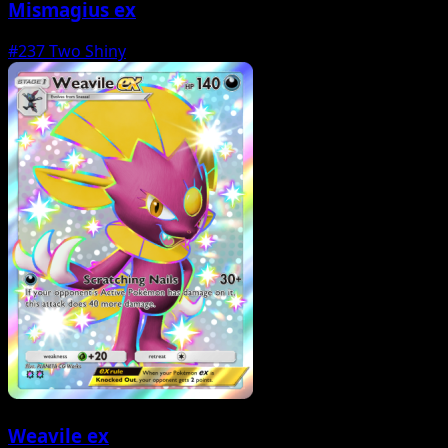
Mismagius ex
#237
Two Shiny
Weavile ex