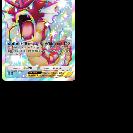
Gyarados ex
·
Wisdom of
Sea and Sky
#234
Descarga Eyevo para escanear cartas al instant
y seguir precios.
Recibe precios en vivo, herramientas de colección y
escaneos rápidos. Abre esta carta exacta en la app o
descarga ahora.