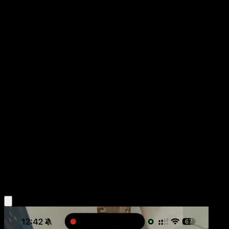
Gyarados ex
Wisdom of Sea and Sky
Pokémon TCG Pocket
#234
Two Shiny
PLANETA CG Works
Pokemon
Stage1
Water
Obtén la app Eyevo