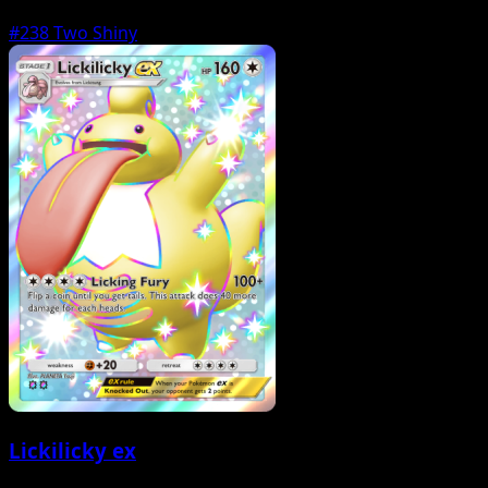
#238
Two Shiny
Lickilicky ex