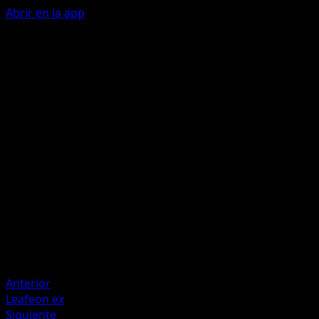
Abrir en la app
Rampaging Whirlpool
W
W
W
C
140
Discard a random Energy from among the Energy
attached to all Pokémon (both yours and your
opponent's).
Artista
PLANETA CG Works
HP
180
Retirada
Debilidad
Lightning +20
Anterior
Leafeon ex
Siguiente