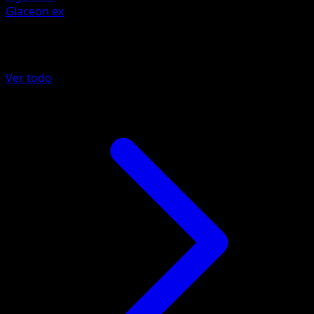
Glaceon ex
Más de Wisdom of Sea and Sky
Ver todo