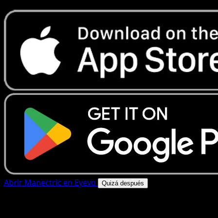
Abrir Manectric en Eyevo
Quizá después
4.8★
|
50k+ descargas
|
Gratis
Manectric