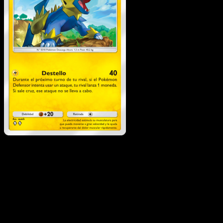
Manectric
·
Luz Triunfal
#028
Descarga Eyevo para escanear cartas al instant
y seguir precios.
Recibe precios en vivo, herramientas de colección y
escaneos rápidos. Abre esta carta exacta en la app o
descarga ahora.