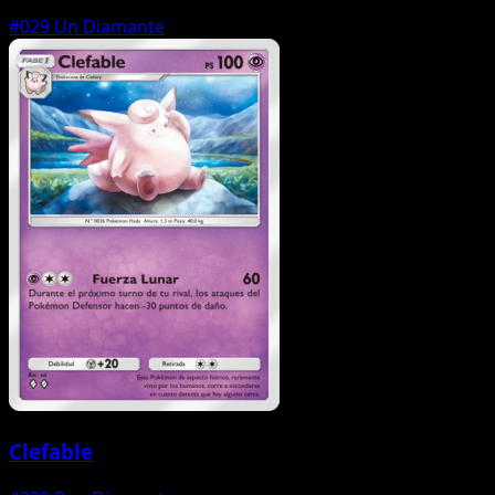
#029
Un Diamante
Clefable