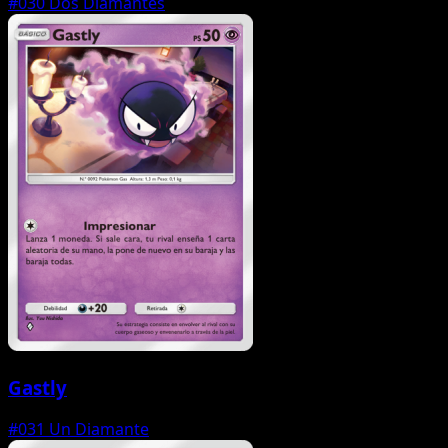
#030
Dos Diamantes
Gastly
#031
Un Diamante