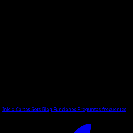
No se encontraron resultados
Busca nombres de Pokemon, sets o tipos de carta.
Idioma
Inicio
Cartas
Sets
Blog
Funciones
Preguntas frecuentes