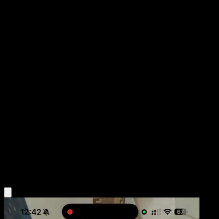
Manectric
Luz Triunfal
Juego de Cartas Coleccionables Pokémon Pocket
#028
Dos Diamantes
match
Pokémon
Fase 1
Lightning
Obtén la app Eyevo