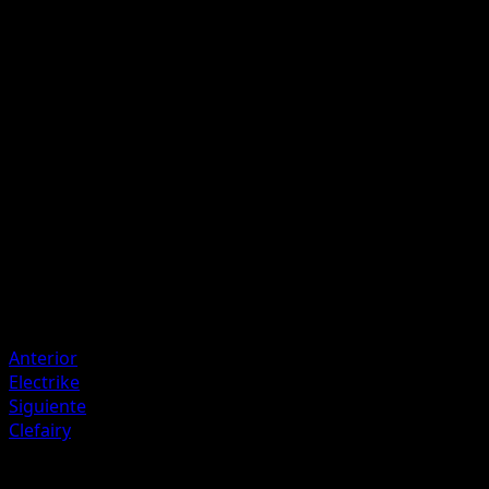
R
40
Durante el próximo turno de tu rival, si el Pokémon
Defensor intenta usar un ataque, tu rival lanza 1 moneda.
Si sale cruz, ese ataque no se lleva a cabo.
Artista
match
HP
90
Retirada
Debilidad
Lucha +20
Anterior
Electrike
Siguiente
Clefairy
Más de Luz Triunfal