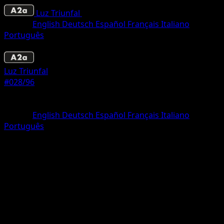
Luz Triunfal
•
#028/96
•
Dos Diamantes
Idioma
English
Deutsch
Español
Français
Italiano
Português
Pokémon
Fase 1
Luz Triunfal
#028/96
Rareza
Dos Diamantes
Idioma
English
Deutsch
Español
Français
Italiano
Português