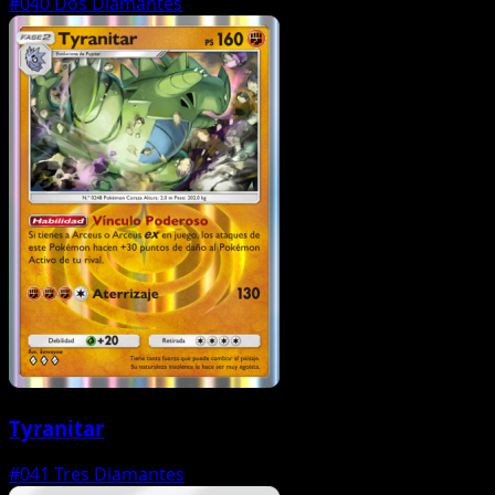
#040
Dos Diamantes
Tyranitar
#041
Tres Diamantes