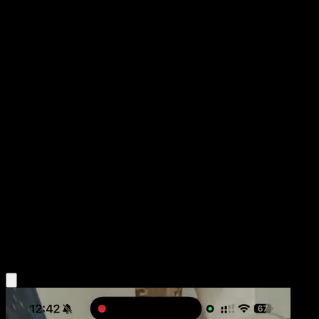
Donphan
Luz Triunfal
Juego de Cartas Coleccionables Pokémon Pocket
#038
Dos Diamantes
Shin Nagasawa
Pokémon
Fase 1
Fighting
Obtén la app Eyevo