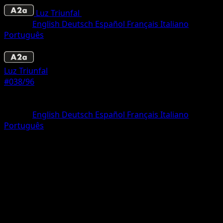
Luz Triunfal
•
#038/96
•
Dos Diamantes
Idioma
English
Deutsch
Español
Français
Italiano
Português
Pokémon
Fase 1
Luz Triunfal
#038/96
Rareza
Dos Diamantes
Idioma
English
Deutsch
Español
Français
Italiano
Português