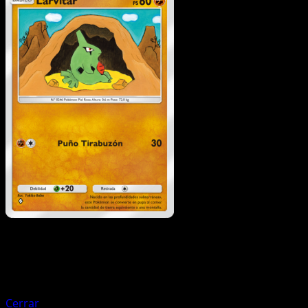
Pokémon
Fase 1
Donphan
Cerrar