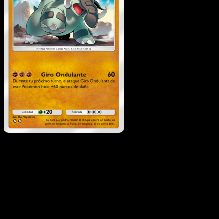
Donphan
·
Luz Triunfal
#038
Descarga Eyevo para escanear cartas al instant
y seguir precios.
Recibe precios en vivo, herramientas de colección y
escaneos rápidos. Abre esta carta exacta en la app o
descarga ahora.