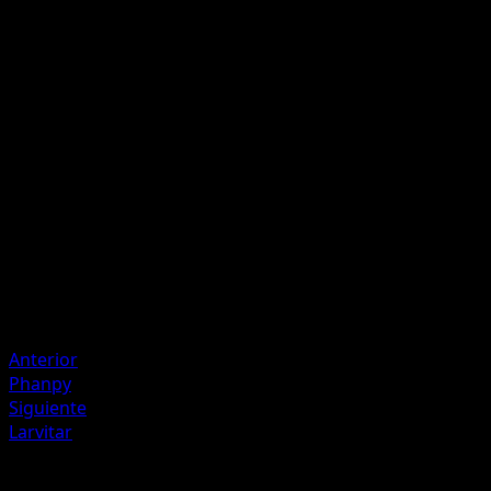
L
L
L
60
Durante tu próximo turno, el ataque Giro Ondulante de
este Pokémon hace Rolling Spin+60 puntos[/Ctrl:NoBreak]
de daño.
Artista
Shin Nagasawa
HP
120
Retirada
Debilidad
Planta +20
Anterior
Phanpy
Siguiente
Larvitar
Más de Luz Triunfal