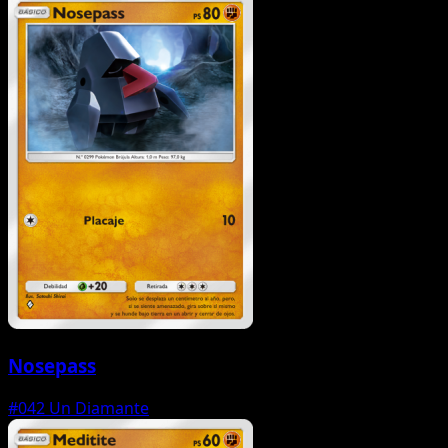
Nosepass
#042
Un Diamante