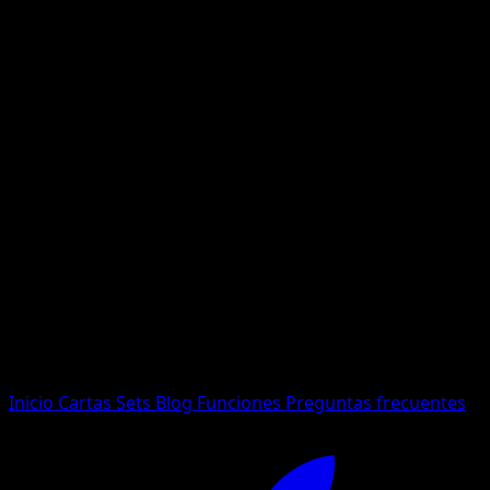
No se encontraron resultados
Busca nombres de Pokemon, sets o tipos de carta.
Idioma
Inicio
Cartas
Sets
Blog
Funciones
Preguntas frecuentes