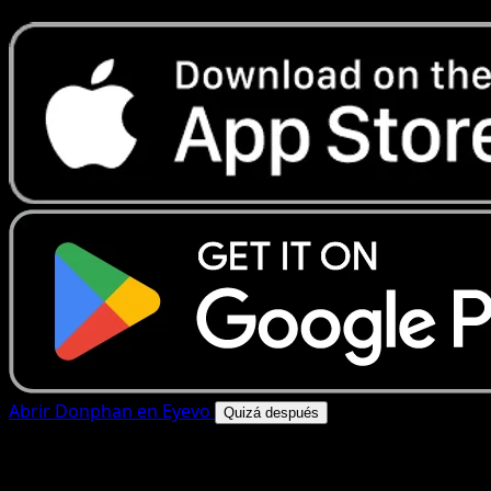
Abrir Donphan en Eyevo
Quizá después
4.8★
|
50k+ descargas
|
Gratis
Donphan