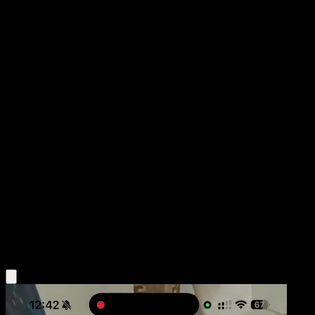
Poliwrath ex
Manantial Oculto
Juego de Cartas Coleccionables Pokémon Pocket
#089
Two Star
Teeziro
Pokemon
Stage2
Fighting
Obtén la app Eyevo