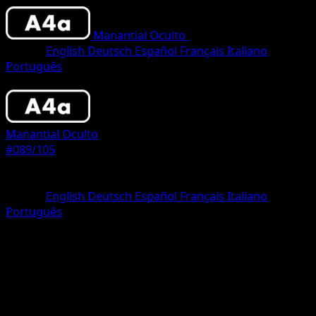
Manantial Oculto
•
#089/105
•
Two Star
Idioma
English
Deutsch
Español
Français
Italiano
Português
Pokemon
Stage2
Manantial Oculto
#089/105
Rareza
Two Star
Idioma
English
Deutsch
Español
Français
Italiano
Português