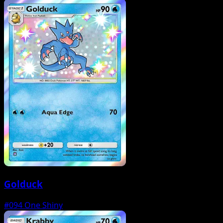
Golduck
#094
One Shiny