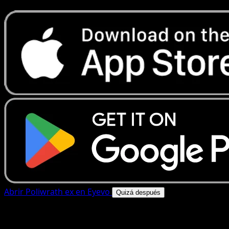
Abrir Poliwrath ex en Eyevo
Quizá después
4.8★
|
50k+ descargas
|
Gratis
Poliwrath ex