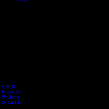
Hydro Knuckle
F
C
C
100
If this Pokémon has any {W} Energy attached, this attack
does 40 more damage.
Artista
Teeziro
HP
180
Retirada
Debilidad
Psychic +20
Anterior
Raikou ex
Siguiente
Suicune ex