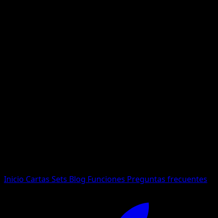
No se encontraron resultados
Busca nombres de Pokemon, sets o tipos de carta.
Idioma
Inicio
Cartas
Sets
Blog
Funciones
Preguntas frecuentes