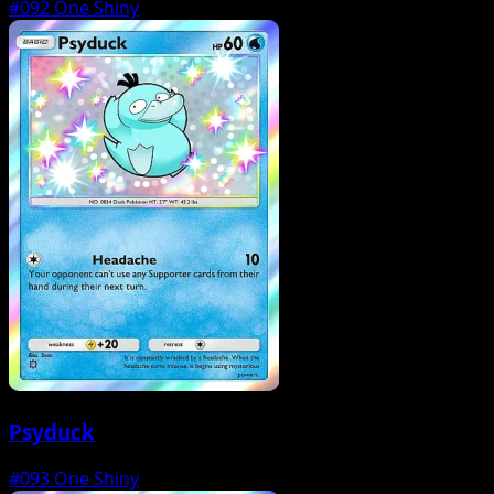
#092
One Shiny
Psyduck
#093
One Shiny