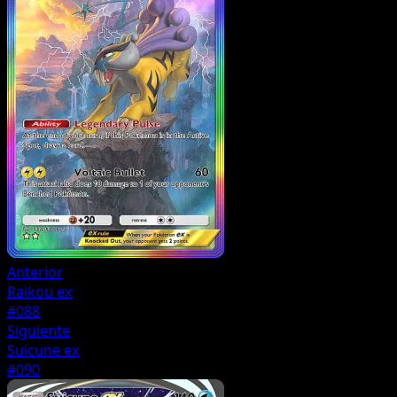
Anterior
Raikou ex
#088
Siguiente
Suicune ex
#090