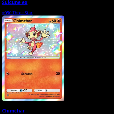
Suicune ex
#090
Three Star
Chimchar