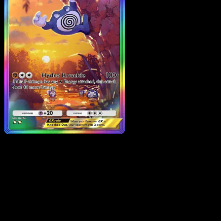
Poliwrath ex
·
Manantial
Oculto
#089
Descarga Eyevo para escanear cartas al instant
y seguir precios.
Recibe precios en vivo, herramientas de colección y
escaneos rápidos. Abre esta carta exacta en la app o
descarga ahora.