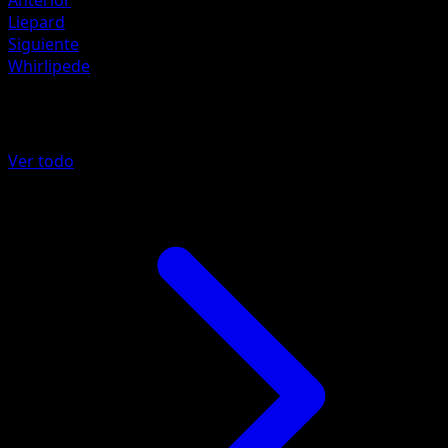
Anterior
Liepard
Siguiente
Whirlipede
Más de La Isla Singular
Ver todo