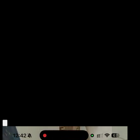
Venipede
La Isla Singular
Juego de Cartas Coleccionables Pokémon Pocket
#053
Un Diamante
Yukiko Baba
Pokémon
Básico
Darkness
Obtén la app Eyevo