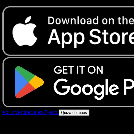
Abrir Venipede en Eyevo
Quizá después
4.8★
|
50k+ descargas
|
Gratis
Venipede