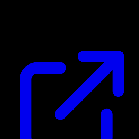
Precio de mercado
N/D
En vivo