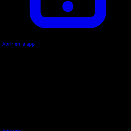
Abrir en la app
Apisonar
O
20
Artista
Yukiko Baba
HP
60
Retirada
Debilidad
Lucha +20