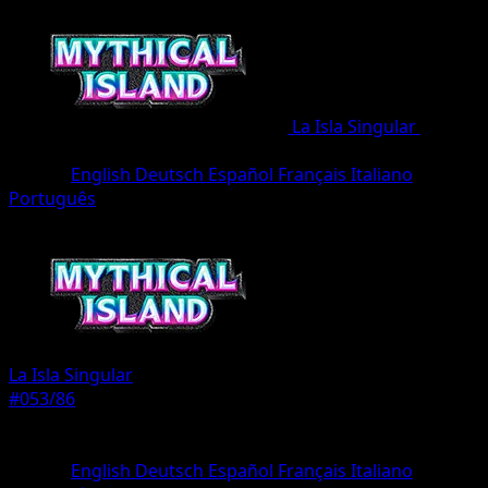
La Isla Singular
•
#053/86
•
Un Diamante
Idioma
English
Deutsch
Español
Français
Italiano
Português
Pokémon
Básico
La Isla Singular
#053/86
Rareza
Un Diamante
Idioma
English
Deutsch
Español
Français
Italiano