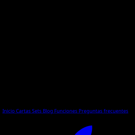
No se encontraron resultados
Busca nombres de Pokemon, sets o tipos de carta.
Idioma
Inicio
Cartas
Sets
Blog
Funciones
Preguntas frecuentes