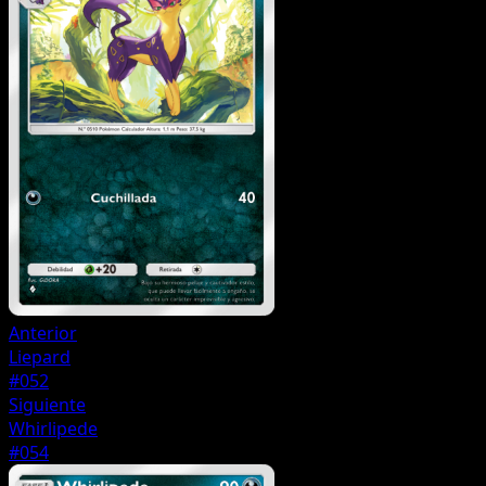
Anterior
Liepard
#052
Siguiente
Whirlipede
#054