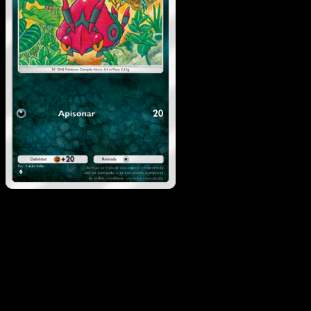
Venipede
·
La Isla Singula
#053
Descarga Eyevo para escanear cartas al instant
y seguir precios.
Recibe precios en vivo, herramientas de colección y
escaneos rápidos. Abre esta carta exacta en la app o
descarga ahora.