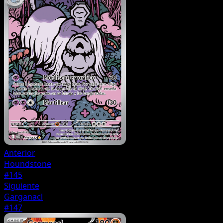
Anterior
Houndstone
#145
Siguiente
Garganacl
#147