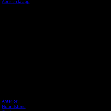
Abrir en la app
Patada Sombra Lateral
L
L
60
Si un Pokémon de tu rival queda Fuera de Combate por el
daño de este ataque, durante el próximo turno de tu rival,
se evitan todo el daño y todos los efectos de los ataques
infligidos a este Pokémon.
Artista
0313
HP
90
Retirada
Debilidad
Psíquico ×2
Anterior
Houndstone