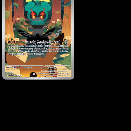
Marshadow
·
Megaevolución
#146
Descarga Eyevo para escanear cartas al instant
y seguir precios.
Recibe precios en vivo, herramientas de colección y
escaneos rápidos. Abre esta carta exacta en la app o
descarga ahora.