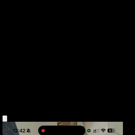
Marshadow
Megaevolución
Megaevolución
#146
Rara Ilustración
0313
Pokémon
Básico
Fighting
Obtén la app Eyevo