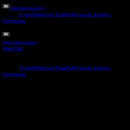
Megaevolución
•
#146/188
•
Rara Ilustración
Idioma
English
Deutsch
Español
Français
Italiano
Português
Pokémon
Básico
Megaevolución
#146/188
Rareza
Rara Ilustración
Idioma
English
Deutsch
Español
Français
Italiano
Português