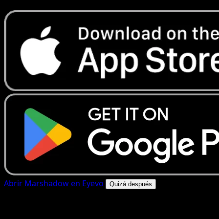
Abrir Marshadow en Eyevo
Quizá después
4.8★
|
50k+ descargas
|
Gratis
Marshadow