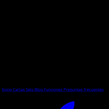
No se encontraron resultados
Busca nombres de Pokemon, sets o tipos de carta.
Idioma
Inicio
Cartas
Sets
Blog
Funciones
Preguntas frecuentes