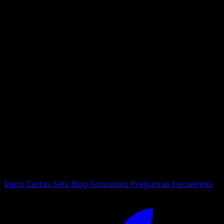
No se encontraron resultados
Busca nombres de Pokemon, sets o tipos de carta.
Idioma
Inicio
Cartas
Sets
Blog
Funciones
Preguntas frecuentes