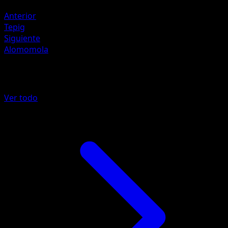
Retirada
Anterior
Tepig
Siguiente
Alomomola
Más de Colección de McDonald's 201
Ver todo