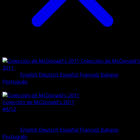
Colección de McDonald's
2011
•
#4/12
•
Holo Rare
Idioma
English
Deutsch
Español
Français
Italiano
Português
Pokemon
Basic
Colección de McDonald's 2011
#4/12
Rareza
Holo Rare
Idioma
English
Deutsch
Español
Français
Italiano
Português