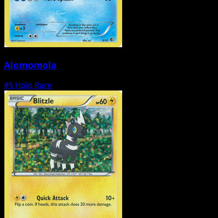
Alomomola
#5
Holo Rare