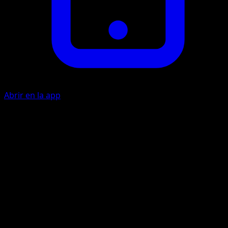
Abrir en la app
Water Pulse
20
Flip a coin. If heads, the Defending Pokémon is now
Asleep.
Artista
Ken Sugimori
HP
60