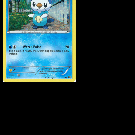
Oshawott
·
Colección de
McDonald's 2011
#4
Descarga Eyevo para escanear cartas al instant
y seguir precios.
Recibe precios en vivo, herramientas de colección y
escaneos rápidos. Abre esta carta exacta en la app o
descarga ahora.