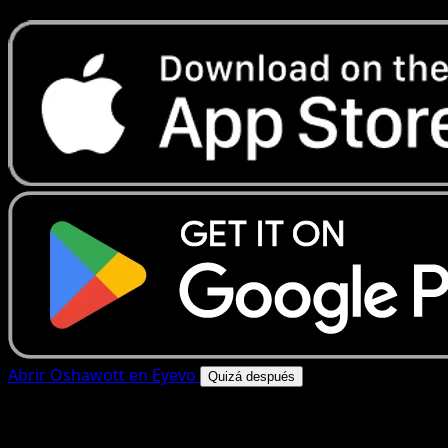
Abrir Oshawott en Eyevo
Quizá después
4.8★
|
50k+ descargas
|
Gratis
Oshawott