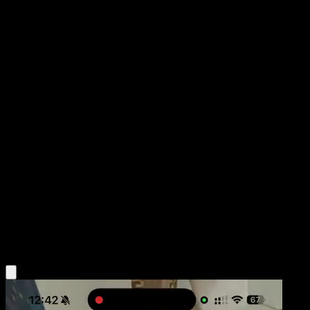
Oshawott
Colección de McDonald's 2011
Colección de McDonald's
#4
Holo Rare
Ken Sugimori
Pokemon
Basic
Water
Obtén la app Eyevo