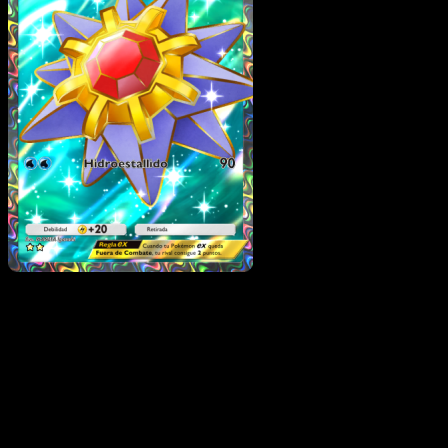
Starmie ex
·
Genes
Formidables
#257
Descarga Eyevo para escanear cartas al instant
y seguir precios.
Recibe precios en vivo, herramientas de colección y
escaneos rápidos. Abre esta carta exacta en la app o
descarga ahora.