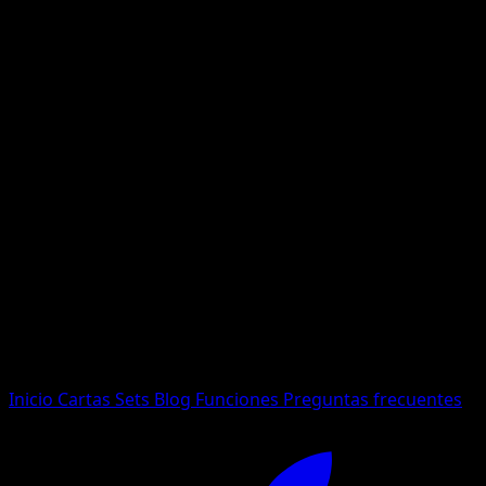
No se encontraron resultados
Busca nombres de Pokemon, sets o tipos de carta.
Idioma
Inicio
Cartas
Sets
Blog
Funciones
Preguntas frecuentes