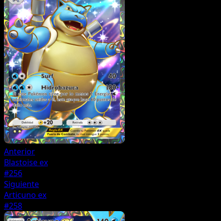
Anterior
Blastoise ex
#256
Siguiente
Articuno ex
#258