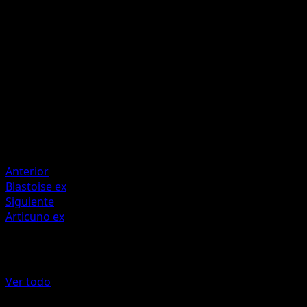
A
A
90
Artista
PLANETA Igarashi
HP
130
Retirada
Debilidad
Rayo +20
Anterior
Blastoise ex
Siguiente
Articuno ex
Más de Genes Formidables
Ver todo