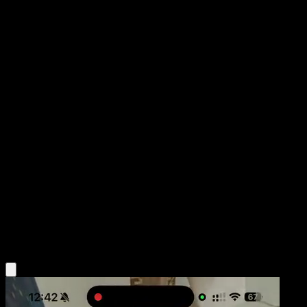
Starmie ex
Genes Formidables
Juego de Cartas Coleccionables Pokémon Pocket
#257
Dos Estrellas
PLANETA Igarashi
Pokémon
Fase 1
Water
Obtén la app Eyevo