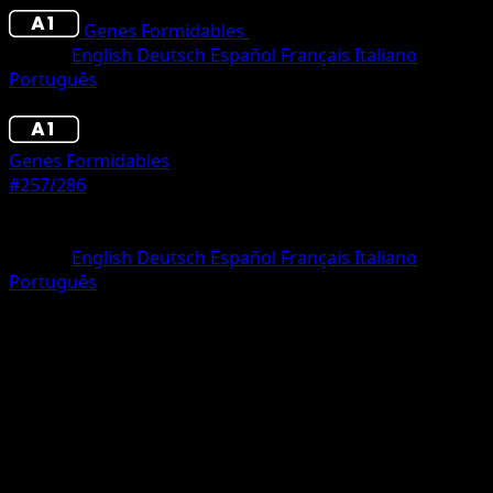
Genes Formidables
•
#257/286
•
Dos Estrellas
Idioma
English
Deutsch
Español
Français
Italiano
Português
Pokémon
Fase 1
Genes Formidables
#257/286
Rareza
Dos Estrellas
Idioma
English
Deutsch
Español
Français
Italiano
Português