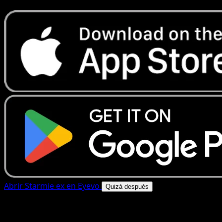
Abrir Starmie ex en Eyevo
Quizá después
4.8★
|
50k+ descargas
|
Gratis
Starmie ex