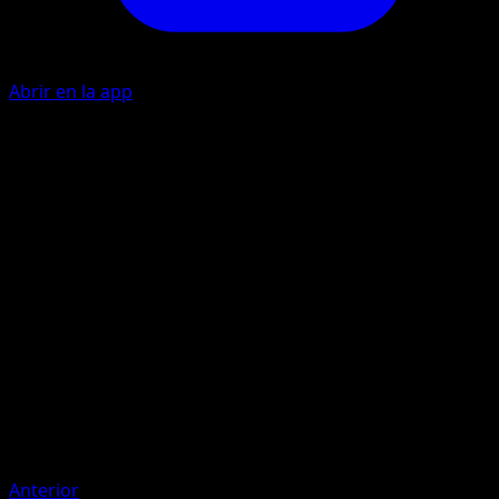
Abrir en la app
Cornada Big Bang
P
P
I
180-
Este ataque hace 180 puntos de daño menos 10 puntos d
daño por cada contador de daño en este Pokémon.
Artista
5ban Graphics
HP
220
Retirada
Debilidad
Fuego ×2
Anterior