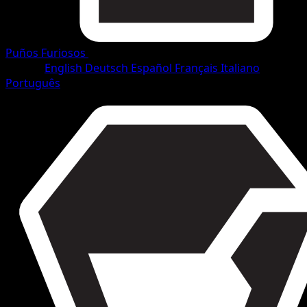
Puños Furiosos
•
#5/114
•
Ultra Rara
Idioma
English
Deutsch
Español
Français
Italiano
Português
Pokémon
MEGA