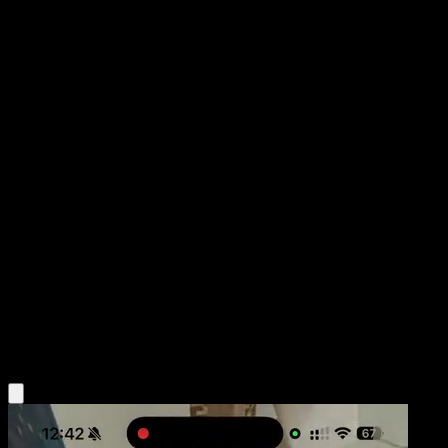
M-Heracross EX
Puños Furiosos
XY
#5
Ultra Rara
5ban Graphics
Pokémon
MEGA
Grass
Obtén la app Eyevo