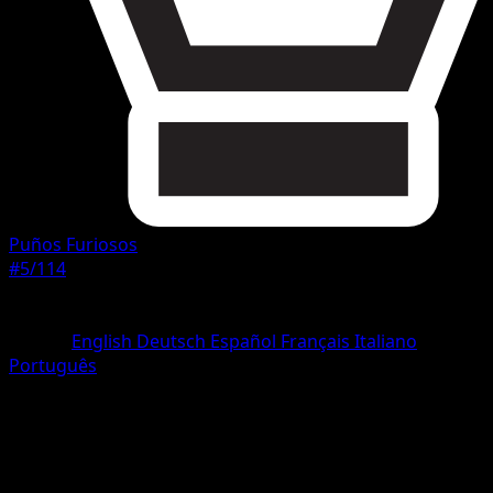
Puños Furiosos
#5/114
Rareza
Ultra Rara
Idioma
English
Deutsch
Español
Français
Italiano
Português