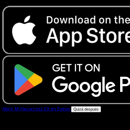
Abrir M-Heracross EX en Eyevo
Quizá después
4.8★
|
50k+ descargas
|
Gratis
M-Heracross EX