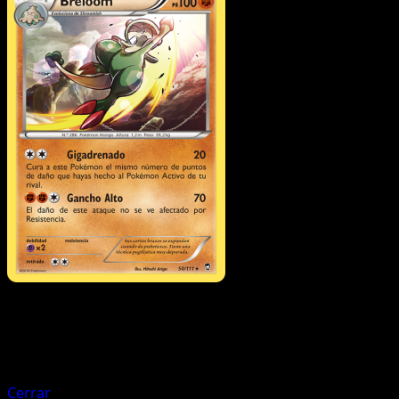
Pokémon
MEGA
M-Heracross EX
Cerrar