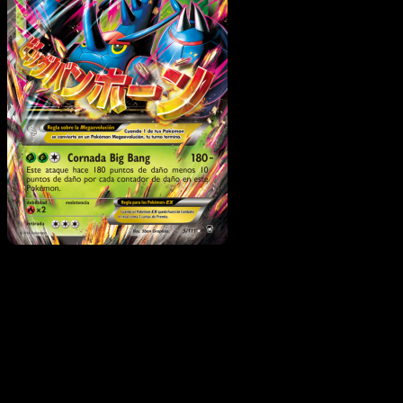
M-Heracross EX
·
Puños
Furiosos
#5
Descarga Eyevo para escanear cartas al instant
y seguir precios.
Recibe precios en vivo, herramientas de colección y
escaneos rápidos. Abre esta carta exacta en la app o
descarga ahora.