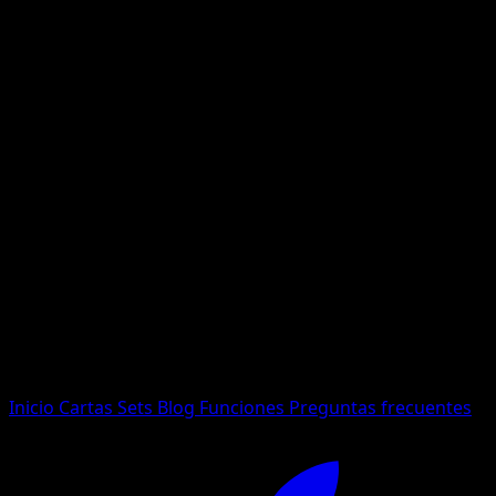
No se encontraron resultados
Busca nombres de Pokemon, sets o tipos de carta.
Idioma
Inicio
Cartas
Sets
Blog
Funciones
Preguntas frecuentes