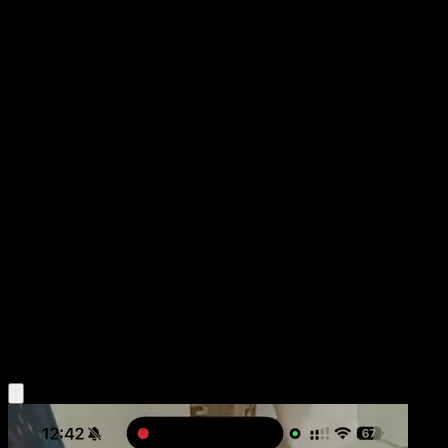
Dragonite ex
Eevee Grove
Pokémon TCG Pocket
#090
Two Star
Mori Yuu
Pokemon
Stage2
Dragon
Obtén la app Eyevo