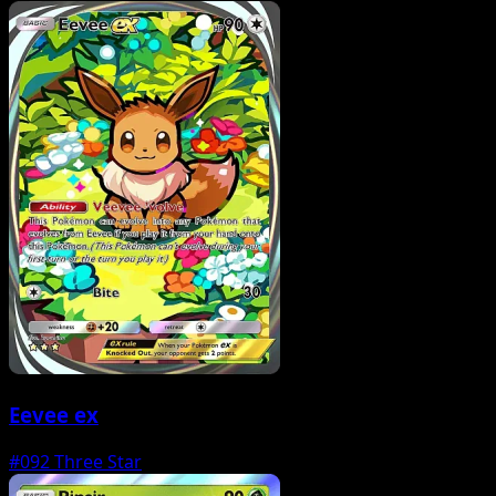
Eevee ex
#092
Three Star