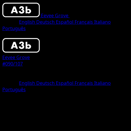
Eevee Grove
•
#090/107
•
Two Star
Idioma
English
Deutsch
Español
Français
Italiano
Português
Pokemon
Stage2
Eevee Grove
#090/107
Rareza
Two Star
Idioma
English
Deutsch
Español
Français
Italiano
Português