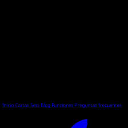
No se encontraron resultados
Busca nombres de Pokemon, sets o tipos de carta.
Idioma
Inicio
Cartas
Sets
Blog
Funciones
Preguntas frecuentes