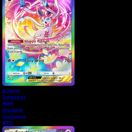
Anterior
Sylveon ex
#089
Siguiente
Snorlax ex
#091