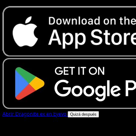
Abrir Dragonite ex en Eyevo
Quizá después
4.8★
|
50k+ descargas
|
Gratis
Dragonite ex