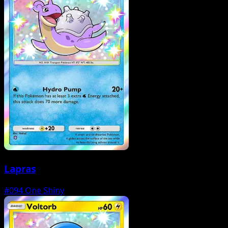
Lapras
#094
One Shiny