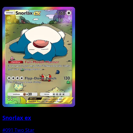
Snorlax ex
#091
Two Star