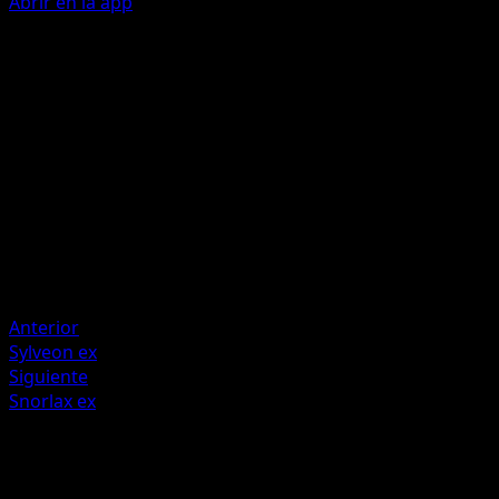
Abrir en la app
Giga Impact
W
L
C
180
During your next turn, this Pokémon can't attack.
Artista
Mori Yuu
HP
180
Retirada
Anterior
Sylveon ex
Siguiente
Snorlax ex
Más de Eevee Grove