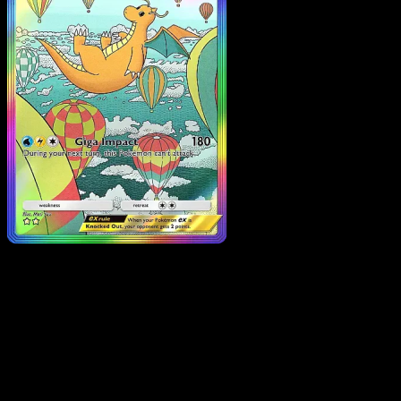
Dragonite ex
·
Eevee
Grove
#090
Descarga Eyevo para escanear cartas al instant
y seguir precios.
Recibe precios en vivo, herramientas de colección y
escaneos rápidos. Abre esta carta exacta en la app o
descarga ahora.