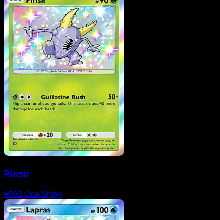
Pinsir
#093
One Shiny