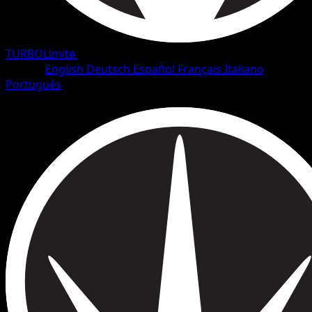
TURBOLímite
•
#60/126
•
Común
Idioma
English
Deutsch
Español
Français
Italiano
Português
Pokémon
Básico