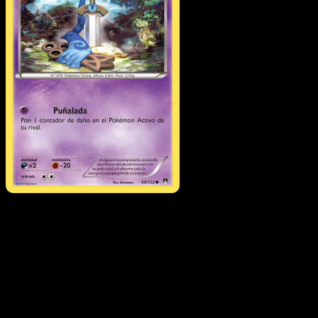
Honedge
·
TURBOLímite
#60
Descarga Eyevo para escanear cartas al instant
y seguir precios.
Recibe precios en vivo, herramientas de colección y
escaneos rápidos. Abre esta carta exacta en la app o
descarga ahora.