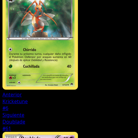
Anterior
Kricketune
#6
Siguiente
Doublade
#61