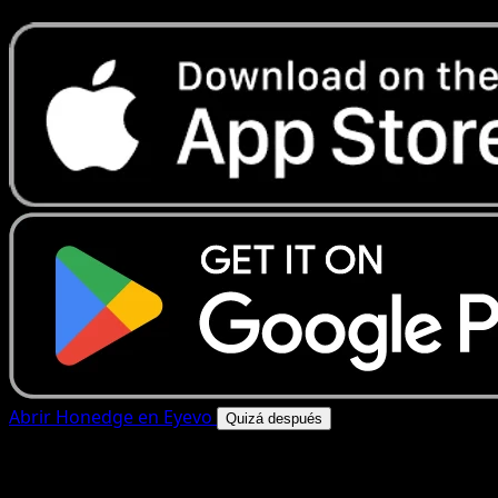
Abrir Honedge en Eyevo
Quizá después
4.8★
|
50k+ descargas
|
Gratis
Honedge