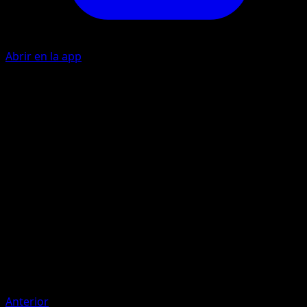
Abrir en la app
Puñalada
P
Pon 1 contador de daño en el Pokémon Activo de tu rival.
Artista
kawayoo
HP
60
Retirada
Debilidad
Oscura ×2
Resistencia
Fighting -20
Anterior