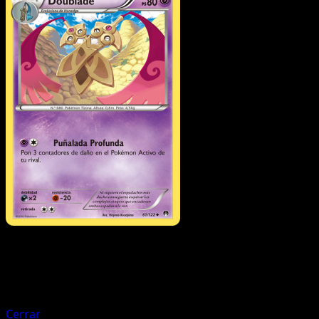
Pokémon
Básico
Honedge
Cerrar