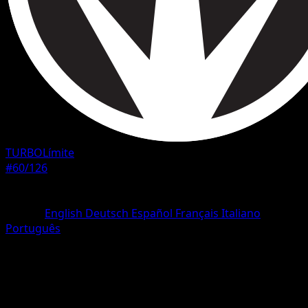
TURBOLímite
#60/126
Rareza
Común
Idioma
English
Deutsch
Español
Français
Italiano
Português