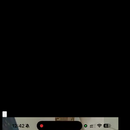
Honedge
TURBOLímite
XY
#60
Común
kawayoo
Pokémon
Básico
Psychic
Obtén la app Eyevo