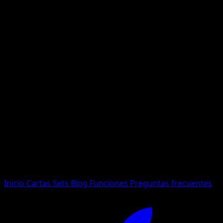
No se encontraron resultados
Busca nombres de Pokemon, sets o tipos de carta.
Idioma
Inicio
Cartas
Sets
Blog
Funciones
Preguntas frecuentes