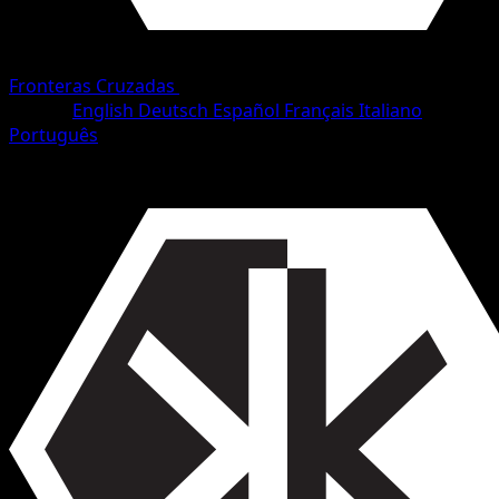
Fronteras Cruzadas
•
#50/153
•
Común
Idioma
English
Deutsch
Español
Français
Italiano
Português
Pokémon
Básico