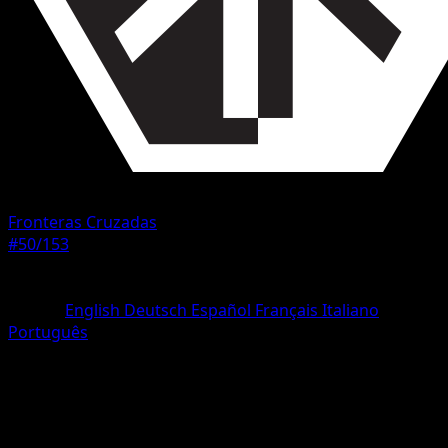
Fronteras Cruzadas
#50/153
Rareza
Común
Idioma
English
Deutsch
Español
Français
Italiano
Português