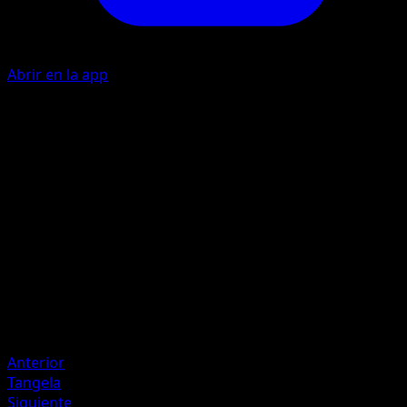
Abrir en la app
R
10
R
R
I
40
Artista
Ken Sugimori
HP
60
Retirada
Debilidad
Lucha ×2
Anterior
Tangela
Siguiente