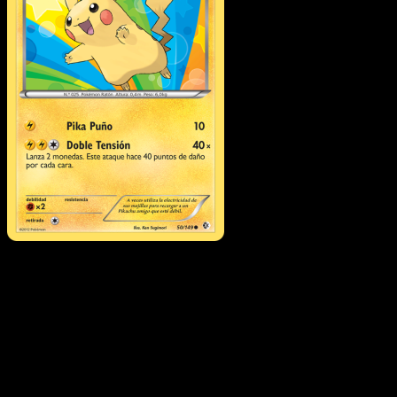
Pikachu
·
Fronteras
Cruzadas
#50
Descarga Eyevo para escanear cartas al instant
y seguir precios.
Recibe precios en vivo, herramientas de colección y
escaneos rápidos. Abre esta carta exacta en la app o
descarga ahora.