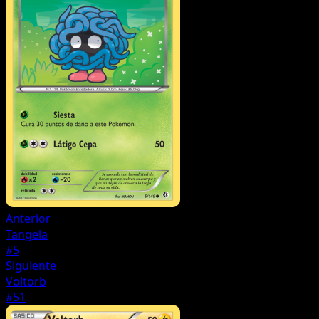
Anterior
Tangela
#5
Siguiente
Voltorb
#51