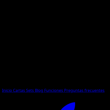
No se encontraron resultados
Busca nombres de Pokemon, sets o tipos de carta.
Idioma
Inicio
Cartas
Sets
Blog
Funciones
Preguntas frecuentes