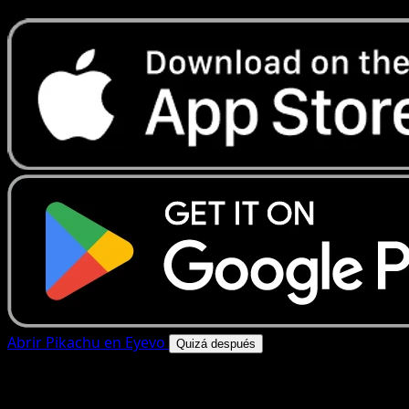
Abrir Pikachu en Eyevo
Quizá después
4.8★
|
50k+ descargas
|
Gratis
Pikachu