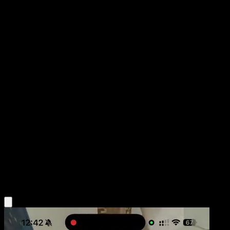
Pikachu
Fronteras Cruzadas
Negro y Blanco
#50
Común
Ken Sugimori
Pokémon
Básico
Lightning
Obtén la app Eyevo