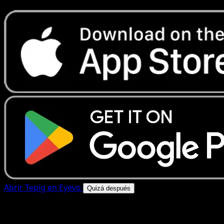
Abrir Tepig en Eyevo
Quizá después
4.8★
|
50k+ descargas
|
Gratis
Tepig