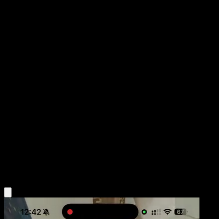
Tepig
Negro y Blanco
Negro y Blanco
#16
Común
5ban Graphics
Pokémon
Básico
Fire
Obtén la app Eyevo