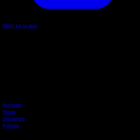
Abrir en la app
F
I
30
Artista
5ban Graphics
HP
70
Retirada
Debilidad
Agua ×2
Anterior
Tepig
Siguiente
Pignite