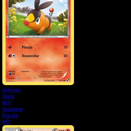
Anterior
Tepig
#15
Siguiente
Pignite
#17