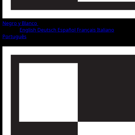
Negro y Blanco
•
#16/115
•
Común
Idioma
English
Deutsch
Español
Français
Italiano
Português
Pokémon
Básico