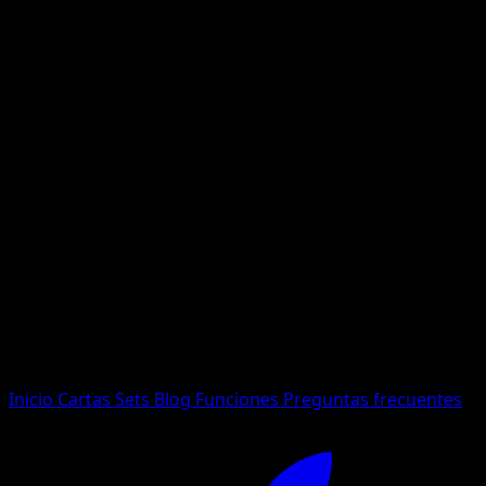
No se encontraron resultados
Busca nombres de Pokemon, sets o tipos de carta.
Idioma
Inicio
Cartas
Sets
Blog
Funciones
Preguntas frecuentes