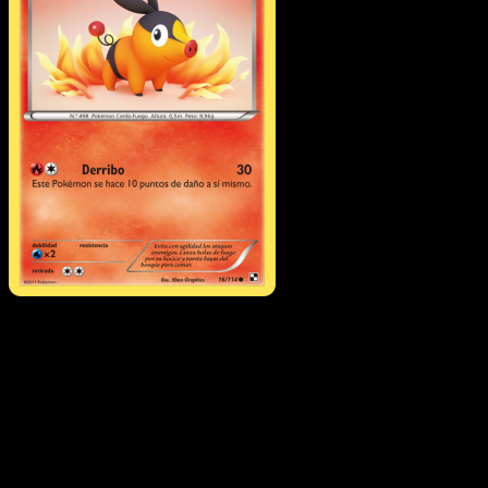
Tepig
·
Negro y Blanco
#16
Descarga Eyevo para escanear cartas al instant
y seguir precios.
Recibe precios en vivo, herramientas de colección y
escaneos rápidos. Abre esta carta exacta en la app o
descarga ahora.