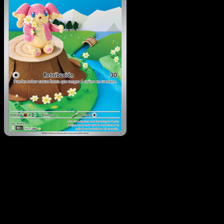
Audino
·
Fulgor Negro
#151
Descarga Eyevo para escanear cartas al instant
y seguir precios.
Recibe precios en vivo, herramientas de colección y
escaneos rápidos. Abre esta carta exacta en la app o
descarga ahora.