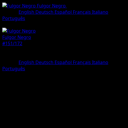
Fulgor Negro
•
#151/172
•
Rara Ilustración
Idioma
English
Deutsch
Español
Français
Italiano
Português
Pokémon
Básico
Fulgor Negro
#151/172
Rareza
Rara Ilustración
Idioma
English
Deutsch
Español
Français
Italiano
Português