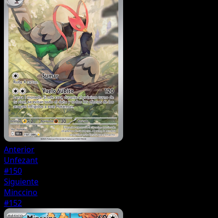
Anterior
Unfezant
#150
Siguiente
Minccino
#152