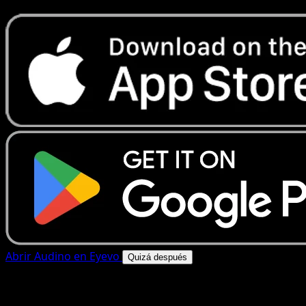
Abrir Audino en Eyevo
Quizá después
4.8★
|
50k+ descargas
|
Gratis
Audino