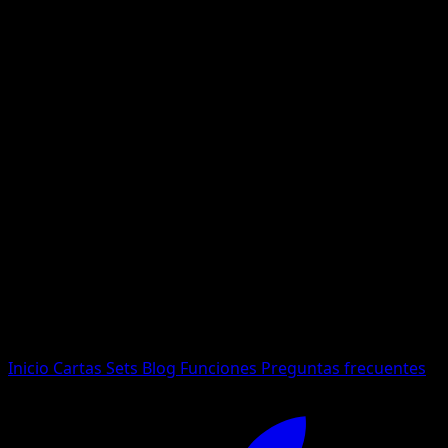
No se encontraron resultados
Busca nombres de Pokemon, sets o tipos de carta.
Idioma
Inicio
Cartas
Sets
Blog
Funciones
Preguntas frecuentes