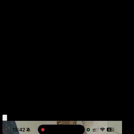
Audino
Fulgor Negro
Escarlata y Púrpura
#151
Rara Ilustración
Asako Ito
Pokémon
Básico
Colorless
Obtén la app Eyevo