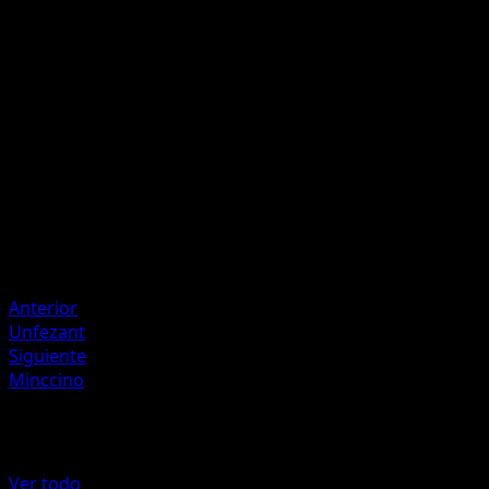
Retribución
I
30
Puedes robar cartas hasta que tengas 6 cartas en tu man
Artista
Asako Ito
HP
100
Retirada
Anterior
Unfezant
Siguiente
Minccino
Más de Fulgor Negro
Ver todo