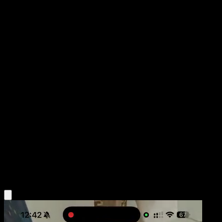
Terapagos
Héroes Ascendentes
Megaevolución
#178
Rara
GIDORA
Pokémon
Básico
Colorless
Obtén la app Eyevo