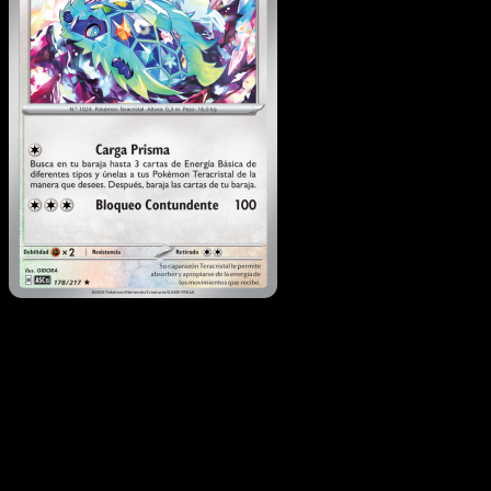
Terapagos
·
Héroes
Ascendentes
#178
Descarga Eyevo para escanear cartas al instant
y seguir precios.
Recibe precios en vivo, herramientas de colección y
escaneos rápidos. Abre esta carta exacta en la app o
descarga ahora.