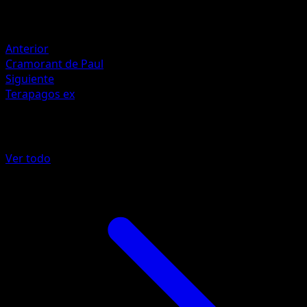
Retirada
Debilidad
Lucha ×2
Anterior
Cramorant de Paul
Siguiente
Terapagos ex
Más de Héroes Ascendentes
Ver todo