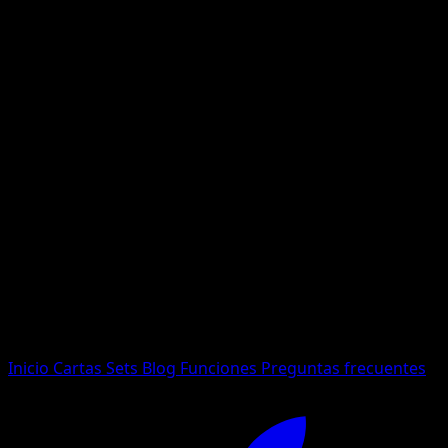
No se encontraron resultados
Busca nombres de Pokemon, sets o tipos de carta.
Idioma
Inicio
Cartas
Sets
Blog
Funciones
Preguntas frecuentes