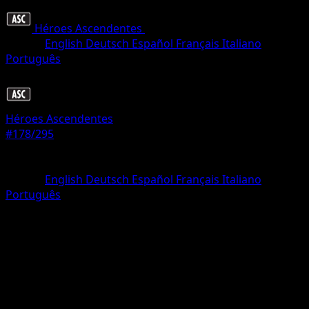
Héroes Ascendentes
•
#178/295
•
Rara
Idioma
English
Deutsch
Español
Français
Italiano
Português
Pokémon
Básico
Héroes Ascendentes
#178/295
Rareza
Rara
Idioma
English
Deutsch
Español
Français
Italiano
Português