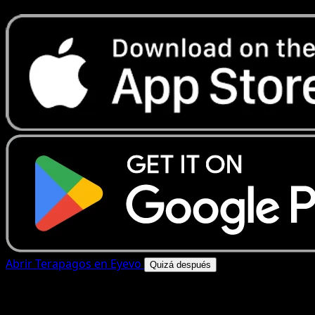
Abrir Terapagos en Eyevo
Quizá después
4.8★
|
50k+ descargas
|
Gratis
Terapagos