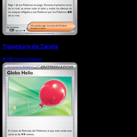
Travesura de Zarala
#180
Uncommon