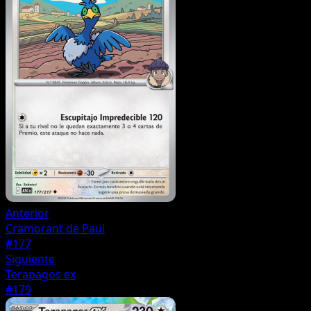
Anterior
Cramorant de Paul
#177
Siguiente
Terapagos ex
#179