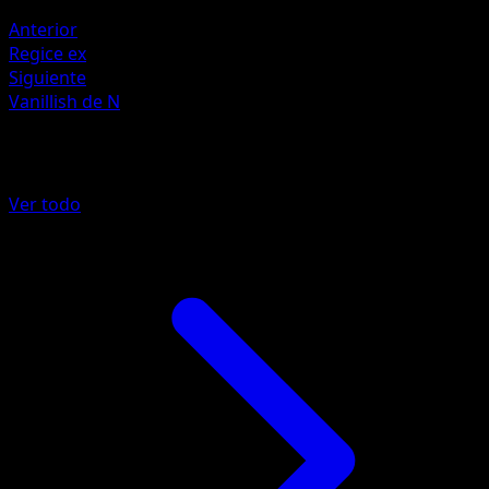
Metálica ×2
Anterior
Regice ex
Siguiente
Vanillish de N
Más de Héroes Ascendentes
Ver todo