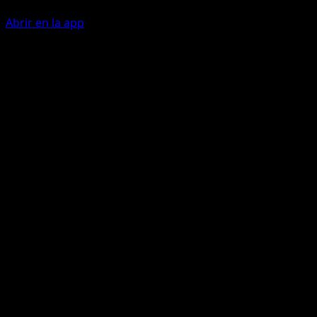
Abrir en la app
Llamar a la Familia
I
Busca en tu baraja hasta 2 Pokémon Básicos y ponlos en 
Banca. Después, baraja las cartas de tu baraja.
Nieve Helada
A
I
20
Artista
yuu
HP
60
Retirada
Debilidad