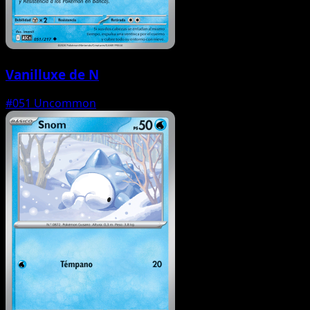
Vanilluxe de N
#051
Uncommon