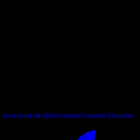
No se encontraron resultados
Busca nombres de Pokemon, sets o tipos de carta.
Idioma
Inicio
Cartas
Sets
Blog
Funciones
Preguntas frecuentes