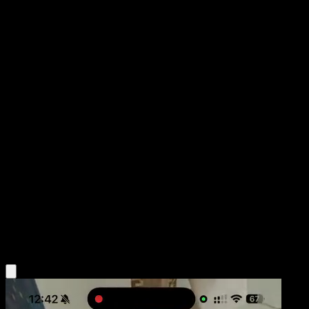
Vanillite de N
Héroes Ascendentes
Megaevolución
#049
Común
yuu
Pokémon
Básico
Water
Obtén la app Eyevo