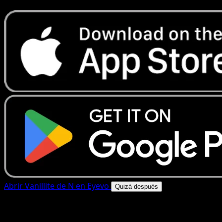
Abrir Vanillite de N en Eyevo
Quizá después
4.8★
|
50k+ descargas
|
Gratis
Vanillite de N