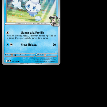
Vanillite de N
·
Héroes
Ascendentes
#049
Descarga Eyevo para escanear cartas al instant
y seguir precios.
Recibe precios en vivo, herramientas de colección y
escaneos rápidos. Abre esta carta exacta en la app o
descarga ahora.