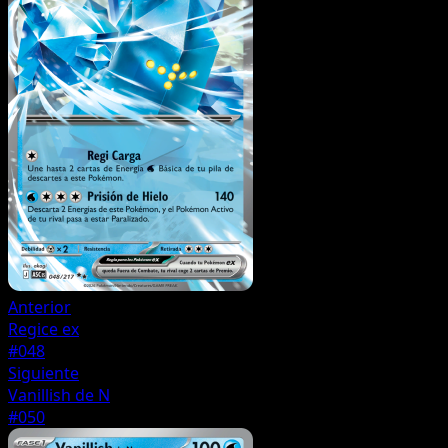
Anterior
Regice ex
#048
Siguiente
Vanillish de N
#050