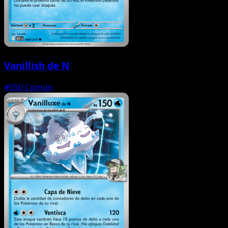
Vanillish de N
#050
Común