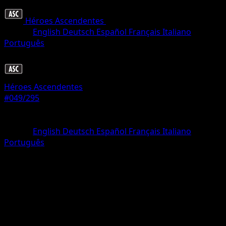
Héroes Ascendentes
•
#049/295
•
Común
Idioma
English
Deutsch
Español
Français
Italiano
Português
Pokémon
Básico
Héroes Ascendentes
#049/295
Rareza
Común
Idioma
English
Deutsch
Español
Français
Italiano
Português