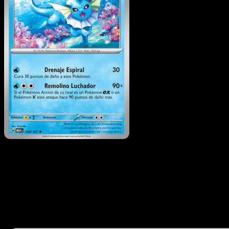
Vaporeon
·
151
#134
Descarga Eyevo para escanear cartas al instant
y seguir precios.
Recibe precios en vivo, herramientas de colección y
escaneos rápidos. Abre esta carta exacta en la app o
descarga ahora.