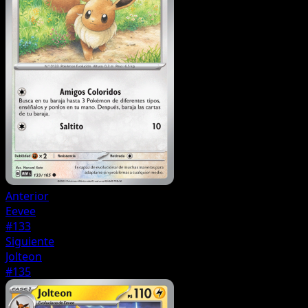
Anterior
Eevee
#133
Siguiente
Jolteon
#135