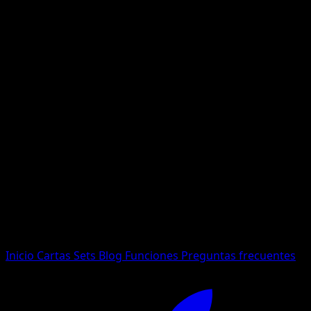
No se encontraron resultados
Busca nombres de Pokemon, sets o tipos de carta.
Idioma
Inicio
Cartas
Sets
Blog
Funciones
Preguntas frecuentes