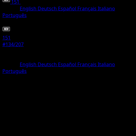
151
•
#134/207
•
Rara
Idioma
English
Deutsch
Español
Français
Italiano
Português
Pokémon
Fase 1
151
#134/207
Rareza
Rara
Idioma
English
Deutsch
Español
Français
Italiano
Português