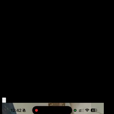
Vaporeon
151
Escarlata y Púrpura
#134
Rara
kirisAki
Pokémon
Fase 1
Water
Obtén la app Eyevo