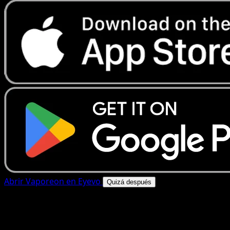
Abrir Vaporeon en Eyevo
Quizá después
4.8★
|
50k+ descargas
|
Gratis
Vaporeon