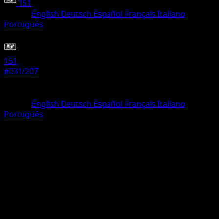
151
•
#031/207
•
Uncommon
Idioma
English
Deutsch
Español
Français
Italiano
Português
Pokémon
Fase 2
151
#031/207
Rareza
Uncommon
Idioma
English
Deutsch
Español
Français
Italiano
Português