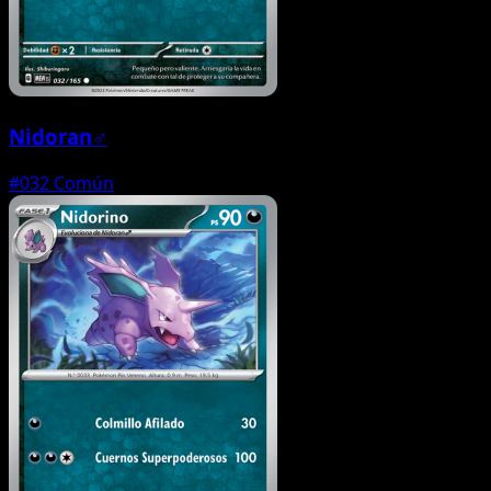
Nidoran♂
#032
Común