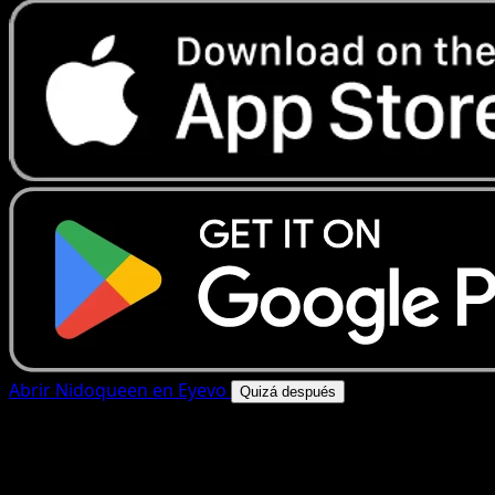
Abrir Nidoqueen en Eyevo
Quizá después
4.8★
|
50k+ descargas
|
Gratis
Nidoqueen