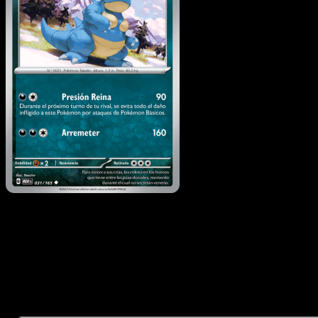
Nidoqueen
·
151
#031
Descarga Eyevo para escanear cartas al instant
y seguir precios.
Recibe precios en vivo, herramientas de colección y
escaneos rápidos. Abre esta carta exacta en la app o
descarga ahora.