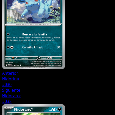
Anterior
Nidorina
#030
Siguiente
Nidoran♂
#032