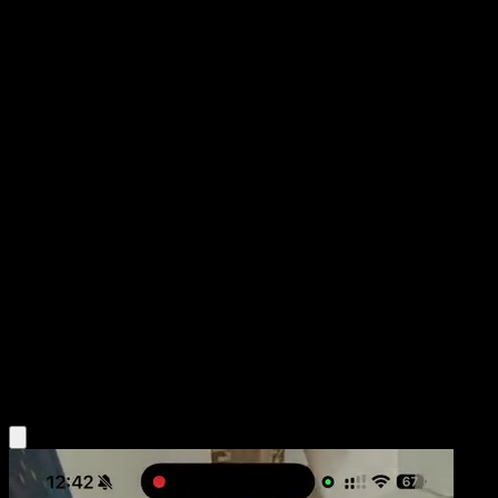
Nidoqueen
151
Escarlata y Púrpura
#031
Uncommon
Teeziro
Pokémon
Fase 2
Darkness
Obtén la app Eyevo