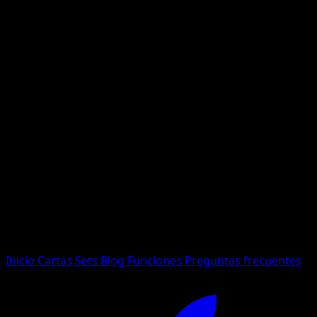
No se encontraron resultados
Busca nombres de Pokemon, sets o tipos de carta.
Idioma
Inicio
Cartas
Sets
Blog
Funciones
Preguntas frecuentes