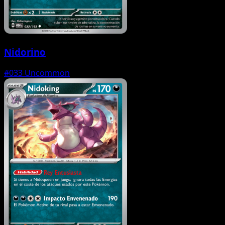
Nidorino
#033
Uncommon