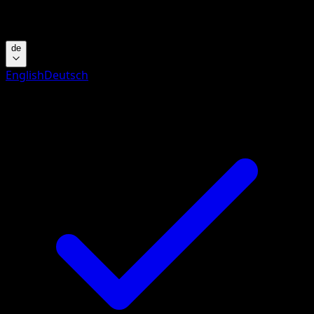
Suche nach Pokemon-Namen, Set-Namen oder Kartentyp
de
English
Deutsch