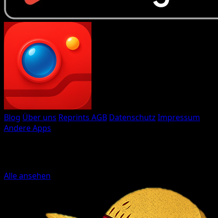
Eyevo TCG Scanner
Blog
Über uns
Reprints
AGB
Datenschutz
Impressum
Andere Apps
Gemacht mit
♥
von Eyevo
Weitere Sammelkarten-Apps
Alle ansehen