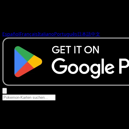
Español
Français
Italiano
Português
日本語
中文