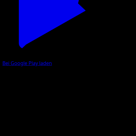
Bei Google Play laden
Deinen Gesamtwert
täglich im Blick
Eyevo erstellt jeden Tag einen Snapshot deiner
Sammlung, damit du genau siehst, wie sich dein
Portfolio bewegt — ganz von allein.