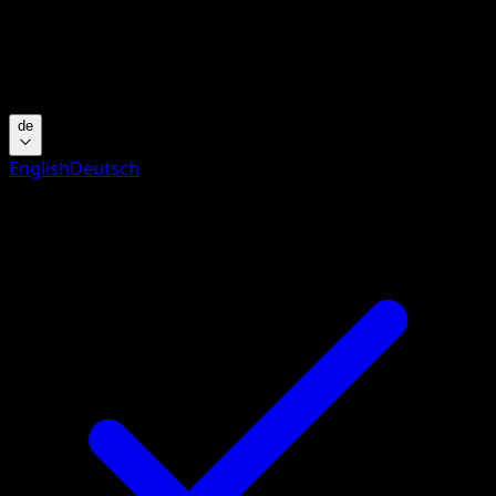
Keine Ergebnisse
Suche nach Pokemon-Namen, Set-Namen oder Kartentyp
Sprache
de
English
Deutsch