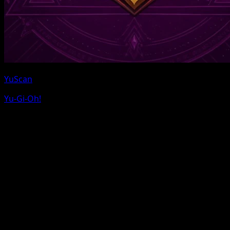
YuScan
Yu-Gi-Oh!
Pokemon und Pokemon-Charakternamen sind Marken
von Nintendo. Eyevo ist nicht mit Nintendo, The
Pokemon Company oder Game Freak verbunden.
Wir verwenden Affiliate-Links fuer eBay und TCGPlayer
ohne zusaetzliche Kosten fuer dich.