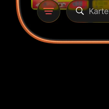
Wert im Zeitverlauf
Verfolge deinen Sammlungswert in einem echten Chart
— wöchentlich, monatlich, jährlich oder All-Time — in
deiner Wunschwährung.
Top-Mover
Sieh, welche Karten dein Portfolio diese Woche nach
oben oder unten gezogen haben, sortiert nach echter
Euro-Wirkung.