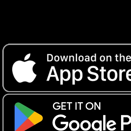
Wert der Sammlung so weit zurück, wie Daten
existieren. So erkennst du, ob du über Reprints,
Marktdellen und persönliche Zukäufe hinweg netto im
Plus oder Minus liegst.
Hol dir Eyevo aufs Smartphone