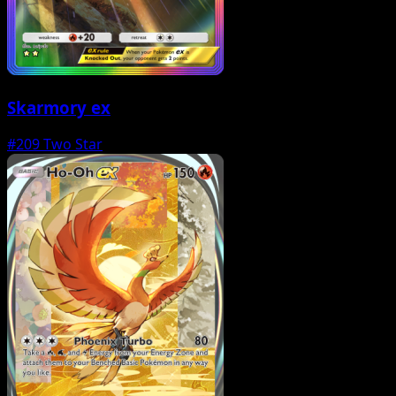
Skarmory ex
#209
Two Star