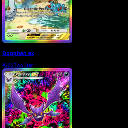
Donphan ex
#206
Two Star