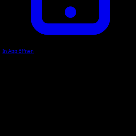
In App öffnen
Ability
Psychic Healing
Super Psy Bolt
P
P
80
Illustrator
Taira Akitsu
HP
140