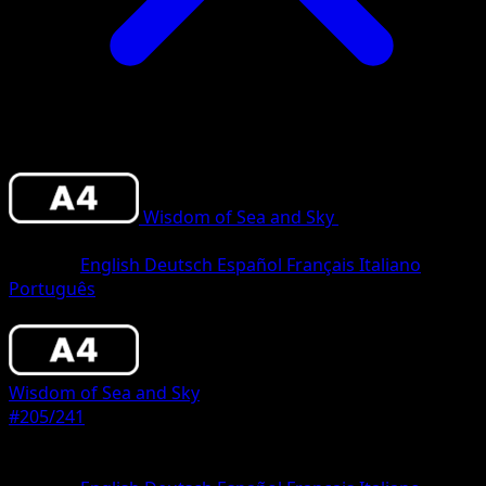
Wisdom of Sea and Sky
•
#205/241
•
Two
Star
Sprache
English
Deutsch
Español
Français
Italiano
Português
Pokemon
Stage1
Wisdom of Sea and Sky
#205/241
Seltenheit
Two Star