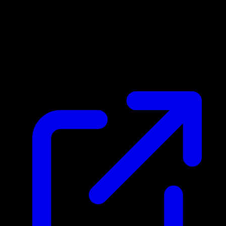
Marktpreis
N/A
Live