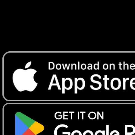
Lade Eyevo, um Karten sofort zu scannen und
Preise zu verfolgen.
Erhalte Live-Preise, Sammlungstools und schnelle Scans.
Öffne genau diese Karte in der App oder lade Eyevo jetzt
herunter.