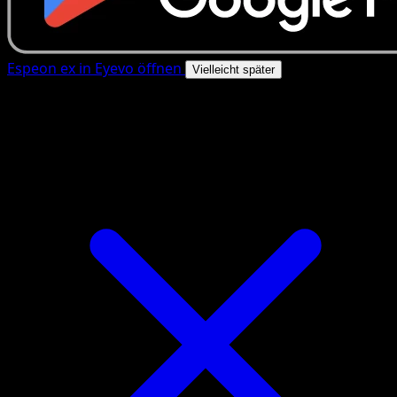
Espeon ex in Eyevo öffnen
Vielleicht später
4.8★
|
50k+ Downloads
|
Kostenlos
Espeon ex