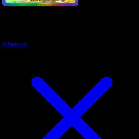
Pokemon
Stage1
Espeon ex
Schliessen