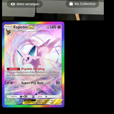
Espeon ex
·
Wisdom of
Sea and Sky
#205