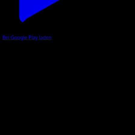
Bei Google Play laden
Espeon ex
Wisdom of Sea and Sky
Pokémon TCG Pocket
#205
Two Star
Taira Akitsu
Pokemon
Stage1