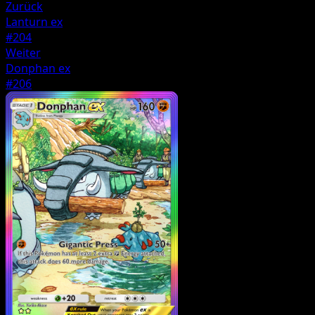
Zurück
Lanturn ex
#204
Weiter
Donphan ex
#206