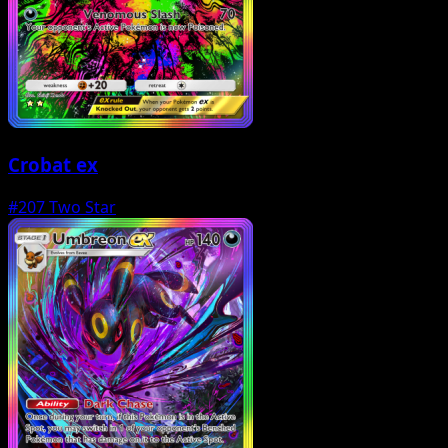
Crobat ex
#207
Two Star