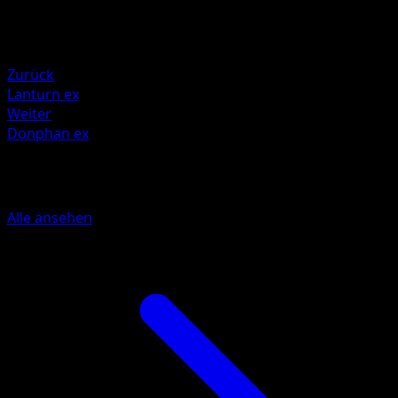
Rückzug
Schwäche
Darkness +20
Zurück
Lanturn ex
Weiter
Donphan ex
Mehr aus Wisdom of Sea and Sky
Alle ansehen