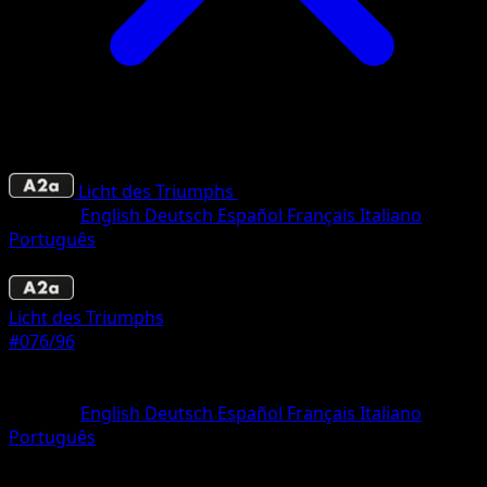
Licht des Triumphs
•
#076/96
•
Une Étoile
Sprache
English
Deutsch
Español
Français
Italiano
Português
Pokémon
Rang 1
Licht des Triumphs
#076/96
Seltenheit
Une Étoile
Sprache
English
Deutsch
Español
Français
Italiano
Português