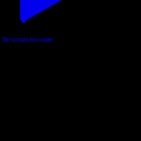
Bei Google Play laden
Hundemon
Licht des Triumphs
Pokémon‑Sammelkartenspiel‑Pocket
#076
Une Étoile
matazo
Pokémon
Rang 1