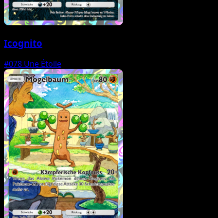
Icognito
#078
Une Étoile