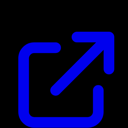
Marktpreis
N/A
Live