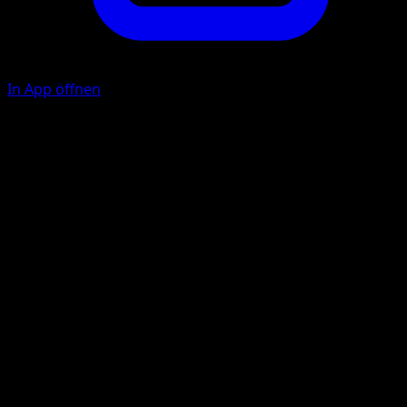
In App öffnen
Bedrängen
F
F
60
Während des nächsten Zuges deines Gegners kann sich
das Verteidigende Pokémon nicht zurückziehen.
Illustrator
matazo
HP
100
Rückzug
Schwäche
Wasser +20