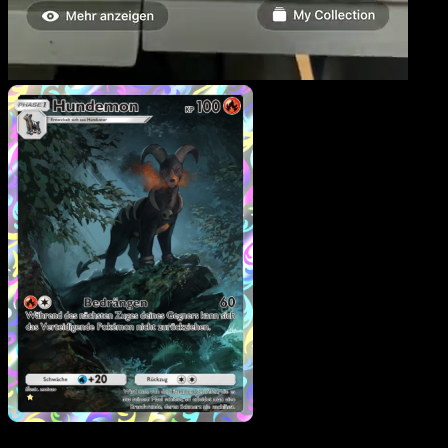
Hundemon
·
Licht des
Triumphs
#076