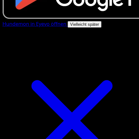
Hundemon in Eyevo öffnen
Vielleicht später
4.8★
|
50k+ Downloads
|
Kostenlos
Hundemon