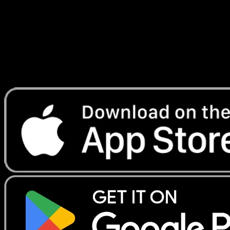
Lade Eyevo, um Karten sofort zu scannen und
Preise zu verfolgen.
Erhalte Live-Preise, Sammlungstools und schnelle Scans.
Öffne genau diese Karte in der App oder lade Eyevo jetzt
herunter.