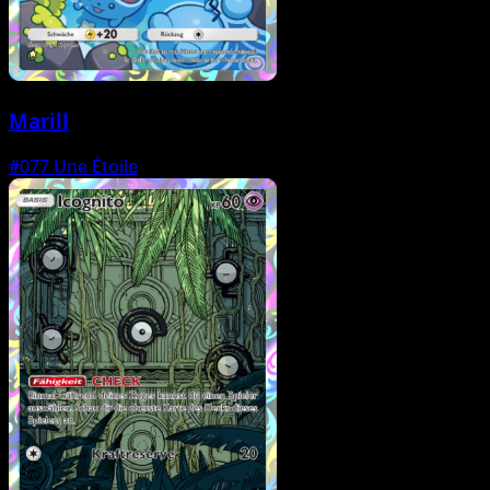
Marill
#077
Une Étoile