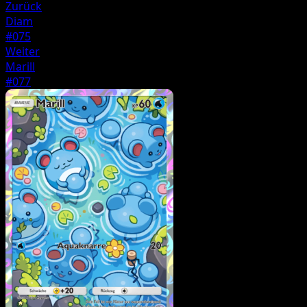
Zurück
Diam
#075
Weiter
Marill
#077