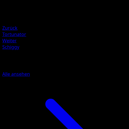
90
Rückzug
Schwäche
Wasser ×2
Zurück
Tortunator
Weiter
Schiggy
Mehr aus Stellarkrone
Alle ansehen