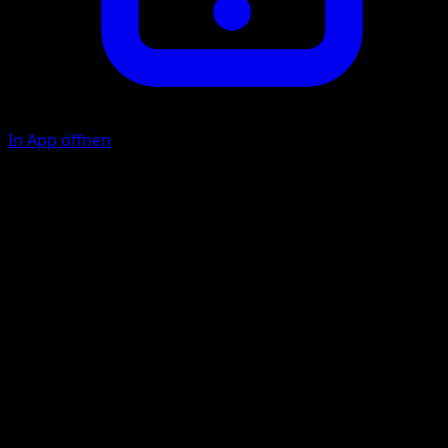
In App öffnen
Fußtritt
F
30
Glühen
F
F
F
60
Illustrator
rika
HP