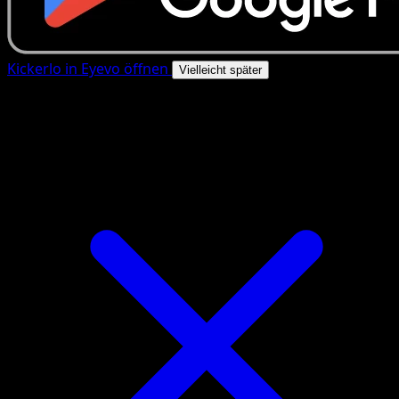
Kickerlo in Eyevo öffnen
Vielleicht später
4.8★
|
50k+ Downloads
|
Kostenlos
Kickerlo