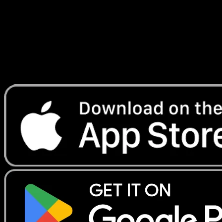
Lade Eyevo, um Karten sofort zu scannen und
Preise zu verfolgen.
Erhalte Live-Preise, Sammlungstools und schnelle Scans.
Öffne genau diese Karte in der App oder lade Eyevo jetzt
herunter.