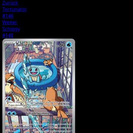
Zurück
Tortunator
#146
Weiter
Schiggy
#148