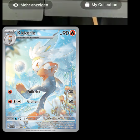
Kickerlo
·
Stellarkrone
#147