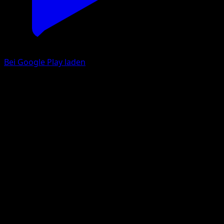
Bei Google Play laden
Kickerlo
Stellarkrone
Karmesin & Purpur
#147
Selten, Illustration
rika
Pokémon
Rang 1