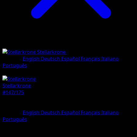
Stellarkrone
•
#147/175
•
Selten, Illustratio
Sprache
English
Deutsch
Español
Français
Italiano
Português
Pokémon
Rang 1
Stellarkrone
#147/175
Seltenheit
Selten, Illustration
Sprache
English
Deutsch
Español
Français
Italiano
Português