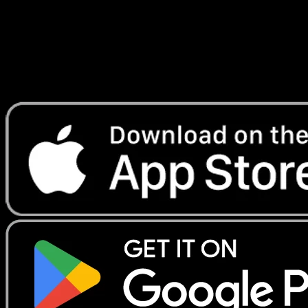
Lade Eyevo, um Karten sofort zu scannen und
Preise zu verfolgen.
Erhalte Live-Preise, Sammlungstools und schnelle Scans.
Öffne genau diese Karte in der App oder lade Eyevo jetzt
herunter.