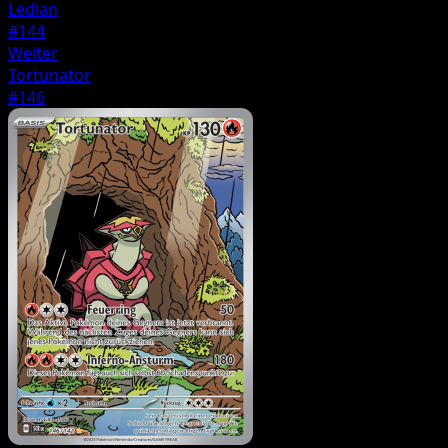
Ledian
#144
Weiter
Tortunator
#146