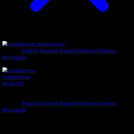
Stellarkrone
•
#145/175
•
Selten, Illustratio
Sprache
English
Deutsch
Español
Français
Italiano
Português
Pokémon
Rang 1
Stellarkrone
#145/175
Seltenheit
Selten, Illustration
Sprache
English
Deutsch
Español
Français
Italiano
Português