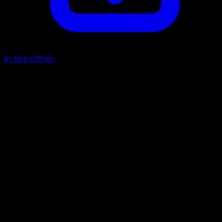
In App öffnen
Anbinden
P
50
Während des nächsten Zuges deines Gegners kann sich
das Verteidigende Pokémon nicht zurückziehen.
Illustrator
Mori Yuu
HP
100
Rückzug
Schwäche