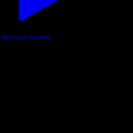
Bei Google Play laden
Liliep
Stellarkrone
Karmesin & Purpur
#145
Selten, Illustration
Mori Yuu
Pokémon
Rang 1