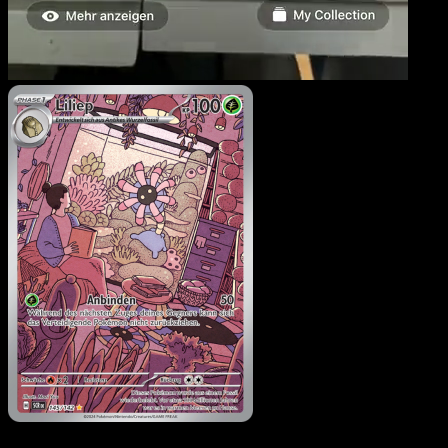
Liliep
·
Stellarkrone
#145