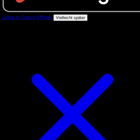
Liliep in Eyevo öffnen
Vielleicht später
4.8★
|
50k+ Downloads
|
Kostenlos
Liliep