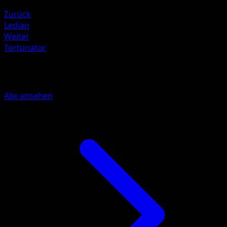
Feuer ×2
Zurück
Ledian
Weiter
Tortunator
Mehr aus Stellarkrone
Alle ansehen