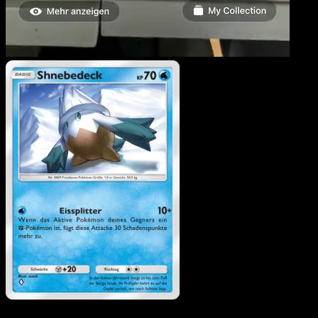
Shnebedeck
·
Kollision
von Raum und Zeit
#044