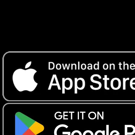
Lade Eyevo, um Karten sofort zu scannen und
Preise zu verfolgen.
Erhalte Live-Preise, Sammlungstools und schnelle Scans.
Öffne genau diese Karte in der App oder lade Eyevo jetzt
herunter.