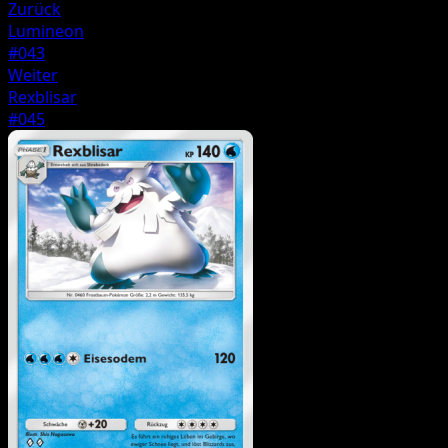
Zurück
Lumineon
#043
Weiter
Rexblisar
#045