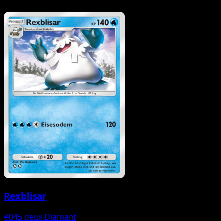
Rexblisar
#045
deux Diamant