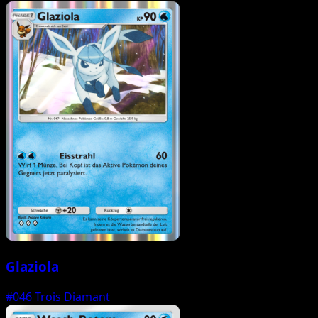
Glaziola
#046
Trois Diamant