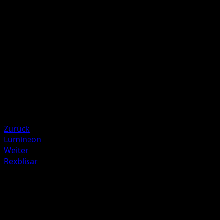
Wenn das Aktive Pokémon deines Gegners ein {F}-
Pokémon ist, fügt diese Attacke 30 Schadenspunkte mehr
zu.
Illustrator
match
HP
70
Rückzug
Schwäche
Metall +20
Zurück
Lumineon
Weiter
Rexblisar
Mehr aus Kollision von Raum und
Zeit