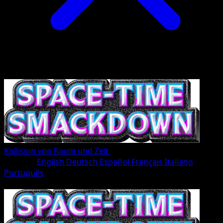
Kollision von Raum und Zeit
•
#044/207
•
Une Diamant
Sprache
English
Deutsch
Español
Français
Italiano
Português
Pokémon
Basis