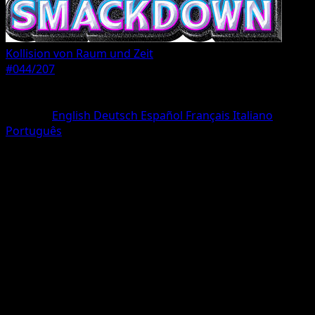
Kollision von Raum und Zeit
#044/207
Seltenheit
Une Diamant
Sprache
English
Deutsch
Español
Français
Italiano
Português