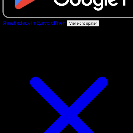
Shnebedeck in Eyevo öffnen
Vielleicht später
4.8★
|
50k+ Downloads
|
Kostenlos
Shnebedeck