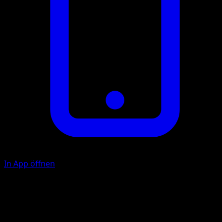
In App öffnen
Eissplitter
W
10+