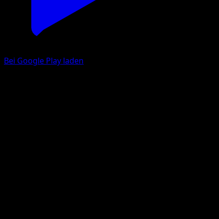
Bei Google Play laden
Shnebedeck
Kollision von Raum und Zeit
Pokémon‑Sammelkartenspiel‑Pocket
#044
Une Diamant
match
Pokémon
Basis