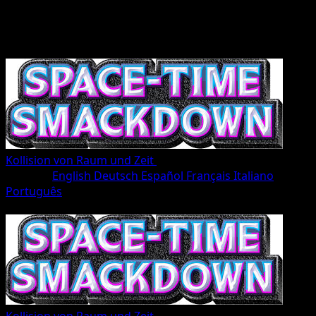
Kollision von Raum und Zeit
•
#195/207
•
deux Étoiles
Sprache
English
Deutsch
Español
Français
Italiano
Português
Trainer