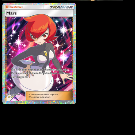
Mars
·
Kollision von Rau
und Zeit
#195
Lade Eyevo, um Karten sofort zu scannen und
Preise zu verfolgen.