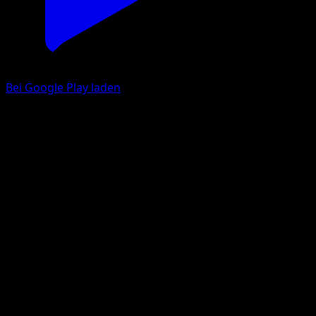
Bei Google Play laden
Mars
Kollision von Raum und Zeit
Pokémon‑Sammelkartenspiel‑Pocket
#195
deux Étoiles
Yuu Nishida
Trainer
Eyevo App holen