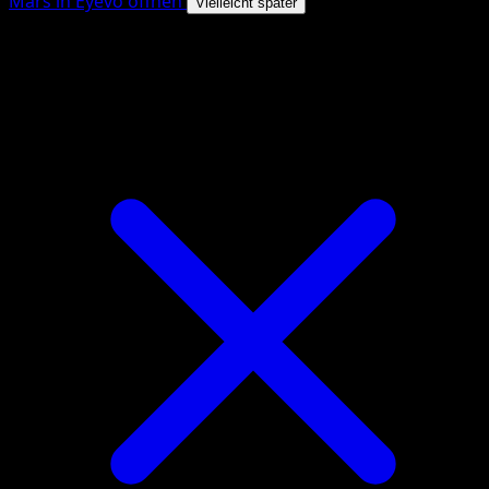
Mars in Eyevo öffnen
Vielleicht später
4.8★
|
50k+ Downloads
|
Kostenlos
Mars