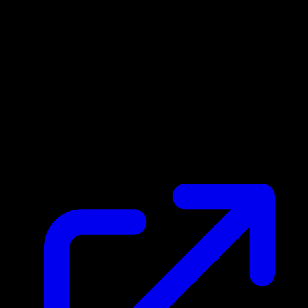
Marktpreis
N/A
Live