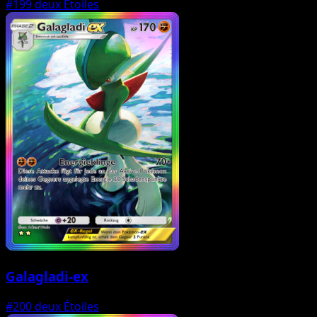
#199
deux Étoiles
Galagladi-ex
#200
deux Étoiles