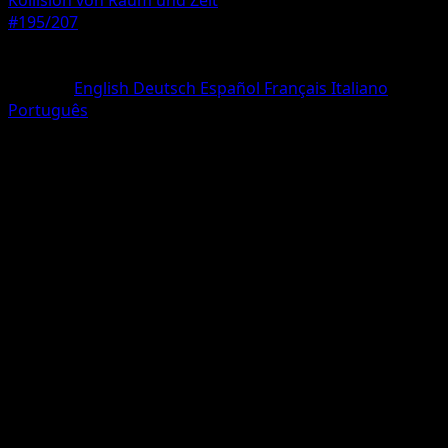
Kollision von Raum und Zeit
#195/207
Seltenheit
deux Étoiles
Sprache
English
Deutsch
Español
Français
Italiano
Português