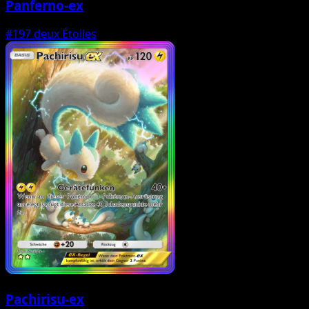
Panferno-ex
#197
deux Étoiles
Pachirisu-ex