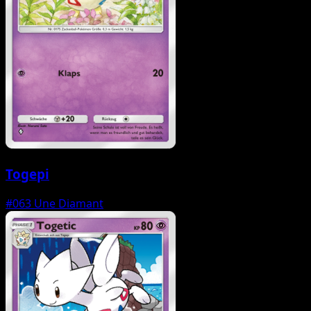
Togepi
#063
Une Diamant