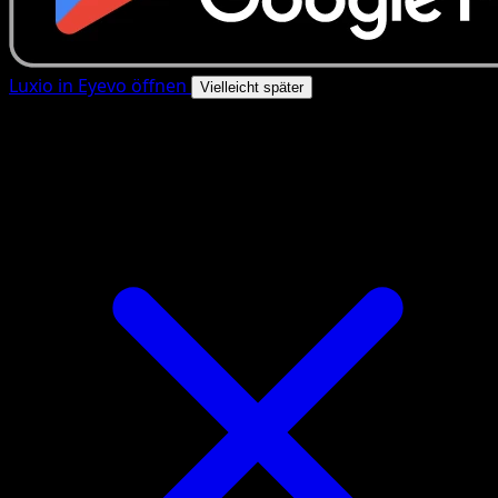
Luxio in Eyevo öffnen
Vielleicht später
4.8★
|
50k+ Downloads
|
Kostenlos
Luxio