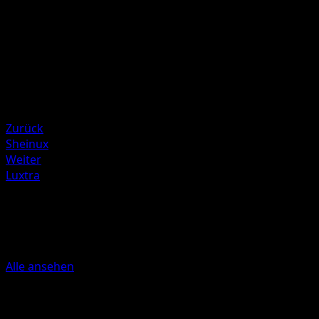
Illustrator
Naoki Saito
HP
90
Rückzug
Schwäche
Kampf +20
Zurück
Sheinux
Weiter
Luxtra
Mehr aus Kollision von Raum und
Zeit
Alle ansehen