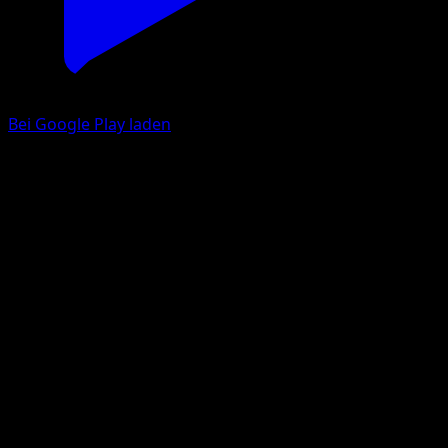
Bei Google Play laden
Luxio
Kollision von Raum und Zeit
Pokémon‑Sammelkartenspiel‑Pocket
#059
deux Diamant
Naoki Saito
Pokémon
Rang 1