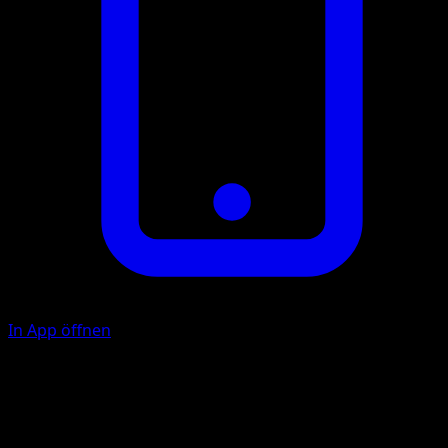
In App öffnen
Elektrokrallen
E
F
40