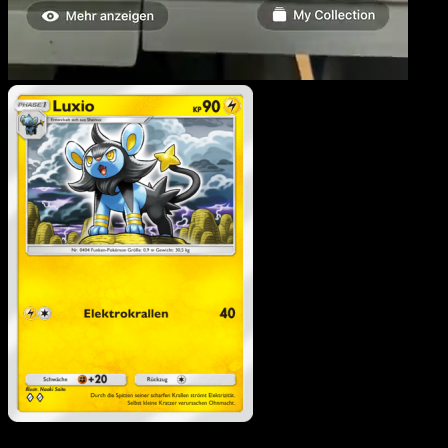
Luxio
·
Kollision von Rau
und Zeit
#059