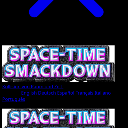
Kollision von Raum und Zeit
•
#059/207
•
deux Diamant
Sprache
English
Deutsch
Español
Français
Italiano
Português
Pokémon
Rang 1