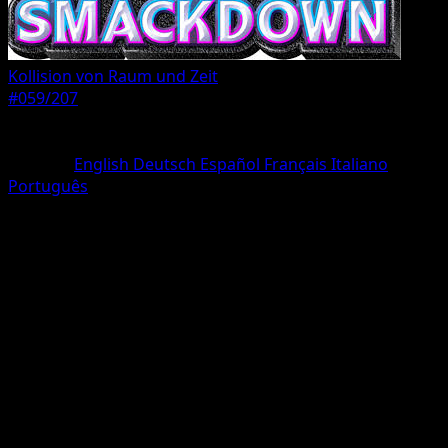
Kollision von Raum und Zeit
#059/207
Seltenheit
deux Diamant
Sprache
English
Deutsch
Español
Français
Italiano
Português