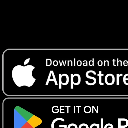
Lade Eyevo, um Karten sofort zu scannen und
Preise zu verfolgen.
Erhalte Live-Preise, Sammlungstools und schnelle Scans.
Öffne genau diese Karte in der App oder lade Eyevo jetzt
herunter.