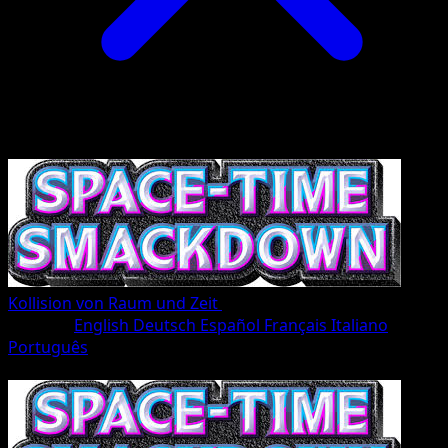
Kollision von Raum und Zeit
•
#170/207
•
Une Étoile
Sprache
English
Deutsch
Español
Français
Italiano
Português
Pokémon
Rang 1