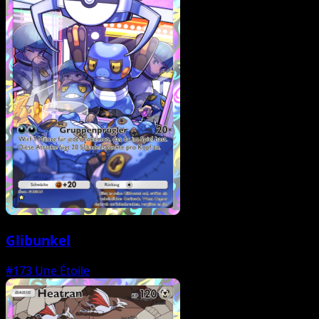
Glibunkel
#173
Une Étoile