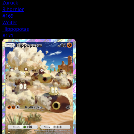
Zurück
Rihornior
#169
Weiter
Hippopotas
#171