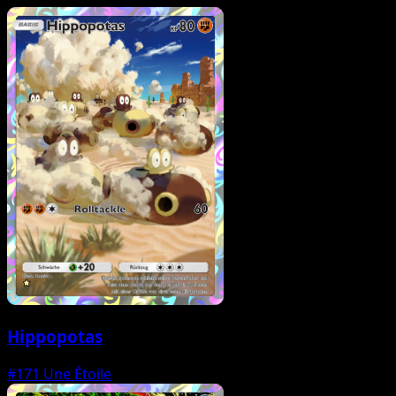
Hippopotas
#171
Une Étoile