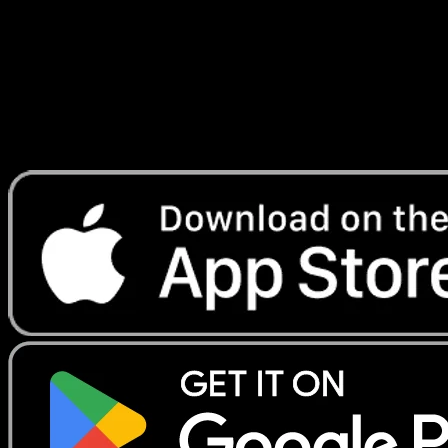
Lade Eyevo, um Karten sofort zu scannen und
Preise zu verfolgen.
Erhalte Live-Preise, Sammlungstools und schnelle Scans.
Öffne genau diese Karte in der App oder lade Eyevo jetzt
herunter.