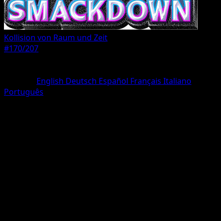
Kollision von Raum und Zeit
#170/207
Seltenheit
Une Étoile
Sprache
English
Deutsch
Español
Français
Italiano
Português