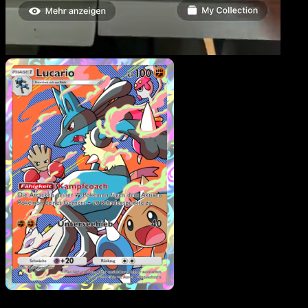
Lucario
·
Kollision von
Raum und Zeit
#170