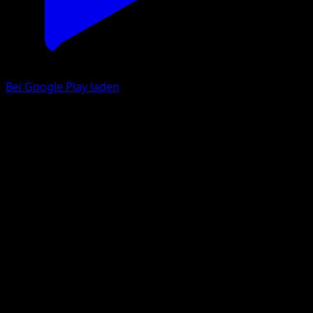
Bei Google Play laden
Lucario
Kollision von Raum und Zeit
Pokémon‑Sammelkartenspiel‑Pocket
#170
Une Étoile
Akira Komayama
Pokémon
Rang 1