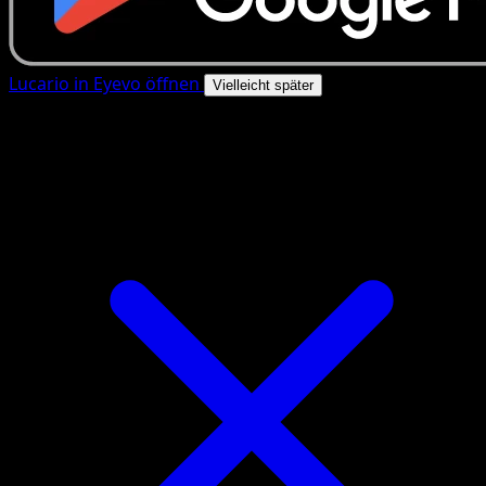
Lucario in Eyevo öffnen
Vielleicht später
4.8★
|
50k+ Downloads
|
Kostenlos
Lucario