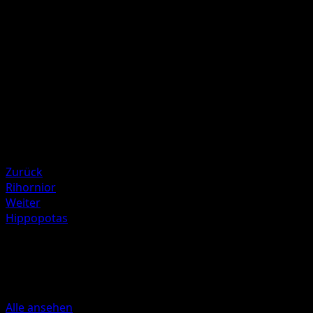
K
K
40
Illustrator
Akira Komayama
HP
100
Rückzug
Schwäche
Psycho +20
Zurück
Rihornior
Weiter
Hippopotas
Mehr aus Kollision von Raum und
Zeit
Alle ansehen