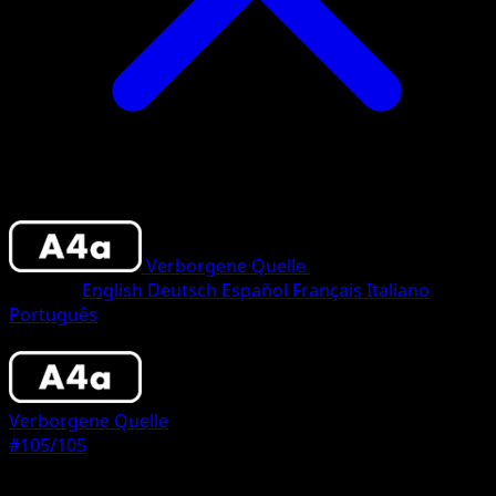
Verborgene Quelle
•
#105/105
•
Crown
Sprache
English
Deutsch
Español
Français
Italiano
Português
Pokemon
Basic
Verborgene Quelle
#105/105
Seltenheit
Crown