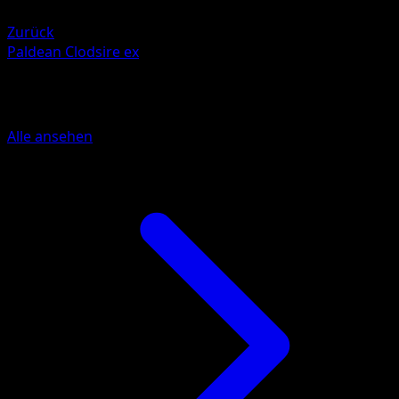
Colorless +20
Zurück
Paldean Clodsire ex
Mehr aus Verborgene Quelle
Alle ansehen