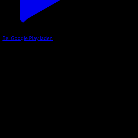
Bei Google Play laden
Mantyke
Verborgene Quelle
Pokémon‑Sammelkartenspiel‑Pocket
#105
Crown
PLANETA Tsuji
Pokemon
Basic