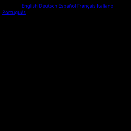
Sprache
English
Deutsch
Español
Français
Italiano
Português