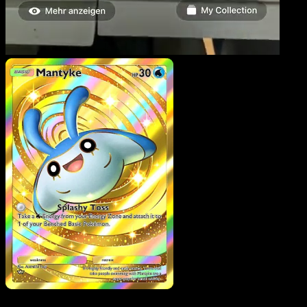
Mantyke
·
Verborgene
Quelle
#105