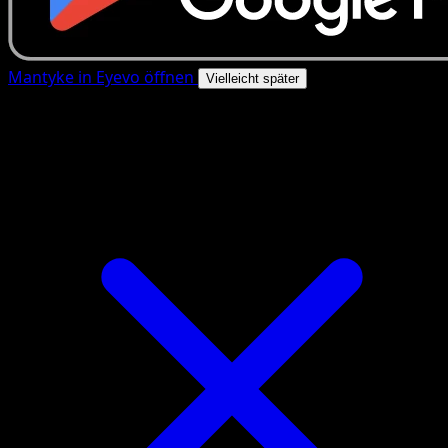
Mantyke in Eyevo öffnen
Vielleicht später
4.8★
|
50k+ Downloads
|
Kostenlos
Mantyke