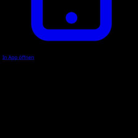
In App öffnen
Splashy Toss
Take a {W} Energy from your Energy Zone and attach it to
of your Benched Basic Pokémon.
Illustrator
PLANETA Tsuji
HP
30
Rückzug
Schwäche