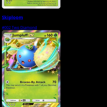
Skiploom
#002
Two Diamond