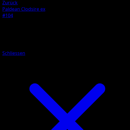
Zurück
Paldean Clodsire ex
#104
Pokemon
Basic
Mantyke
Schliessen