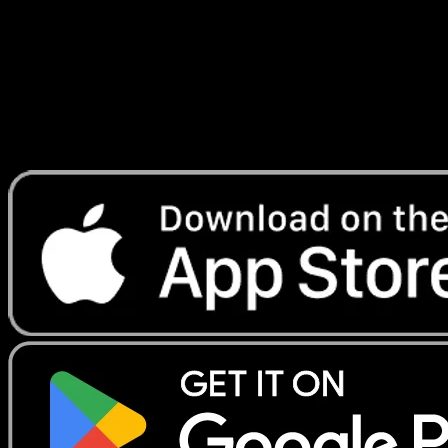
Lade Eyevo, um Karten sofort zu scannen und
Preise zu verfolgen.
Erhalte Live-Preise, Sammlungstools und schnelle Scans.
Öffne genau diese Karte in der App oder lade Eyevo jetzt
herunter.