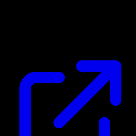
Marktpreis
N/A
Live