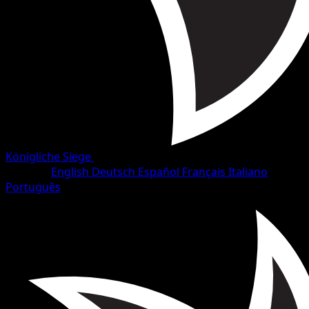
Königliche Siege
•
#58/102
•
Häufig
Sprache
English
Deutsch
Español
Français
Italiano
Português
Pokémon
Basis