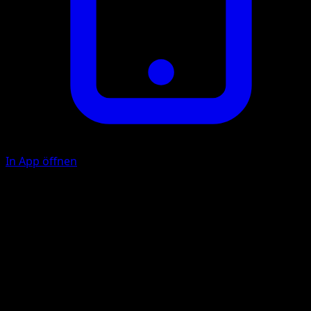
In App öffnen
P
10
Illustrator
Naoki Saito
HP
50
Rückzug
Schwäche