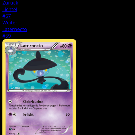
Zurück
Lichtel
#57
Weiter
Laternecto
#59