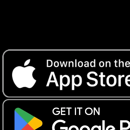
Lade Eyevo, um Karten sofort zu scannen und
Preise zu verfolgen.
Erhalte Live-Preise, Sammlungstools und schnelle Scans.
Öffne genau diese Karte in der App oder lade Eyevo jetzt
herunter.