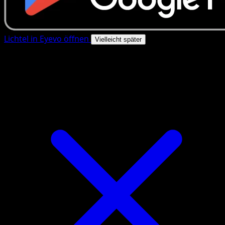
Lichtel in Eyevo öffnen
Vielleicht später
4.8★
|
50k+ Downloads
|
Kostenlos
Lichtel