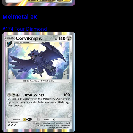
Melmetal ex
#174
Four Diamond