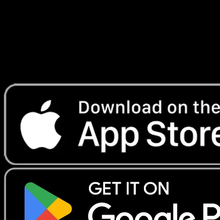
Lade Eyevo, um Karten sofort zu scannen und
Preise zu verfolgen.
Erhalte Live-Preise, Sammlungstools und schnelle Scans.
Öffne genau diese Karte in der App oder lade Eyevo jetzt
herunter.