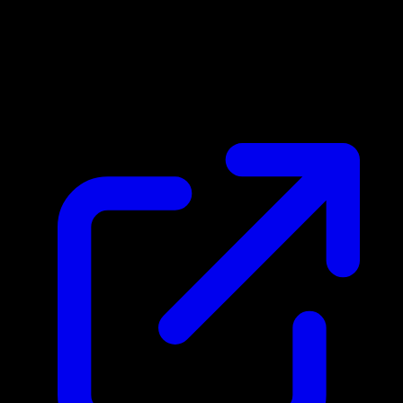
Marktpreis
N/A
Live