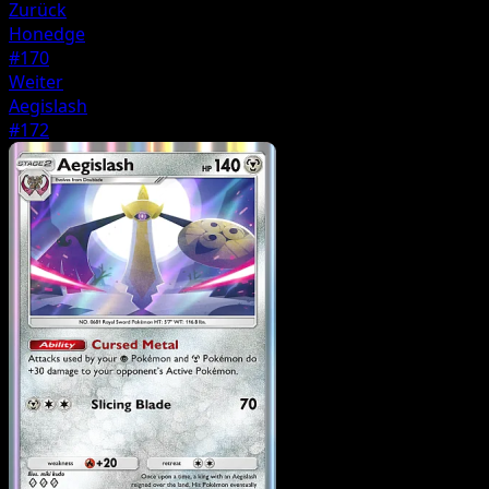
Zurück
Honedge
#170
Weiter
Aegislash
#172