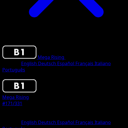
Mega Rising
•
#171/331
•
Two Diamond
Sprache
English
Deutsch
Español
Français
Italiano
Português
Pokemon
Stage1
Mega Rising
#171/331
Seltenheit
Two Diamond
Sprache
English
Deutsch
Español
Français
Italiano