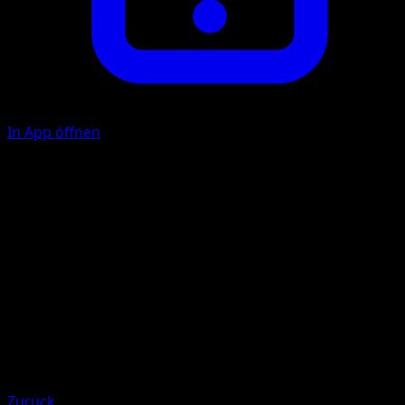
In App öffnen
Slash
M
C
40
Illustrator
Hajime Kusajima
HP
90
Rückzug
Schwäche
Fire +20
Zurück