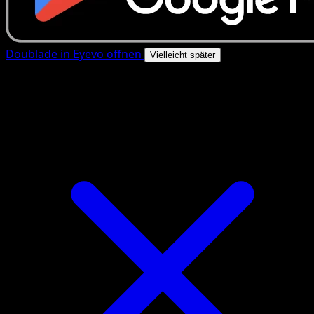
Doublade in Eyevo öffnen
Vielleicht später
4.8★
|
50k+ Downloads
|
Kostenlos
Doublade