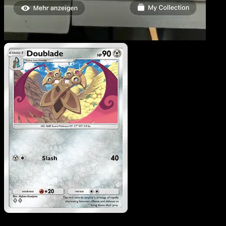
Doublade
·
Mega Rising
#171