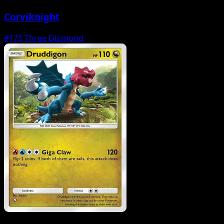
Corviknight
#175
Three Diamond