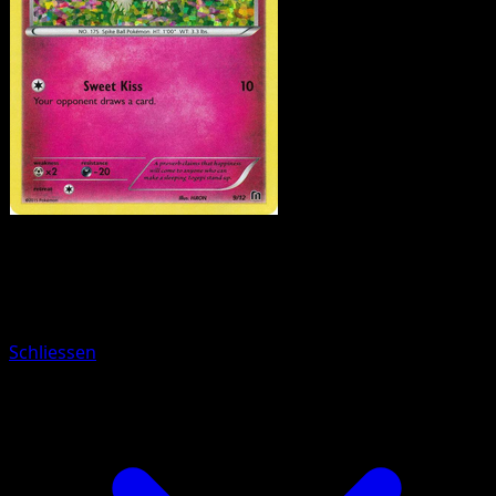
Pokemon
Basic
Jigglypuff
Schliessen