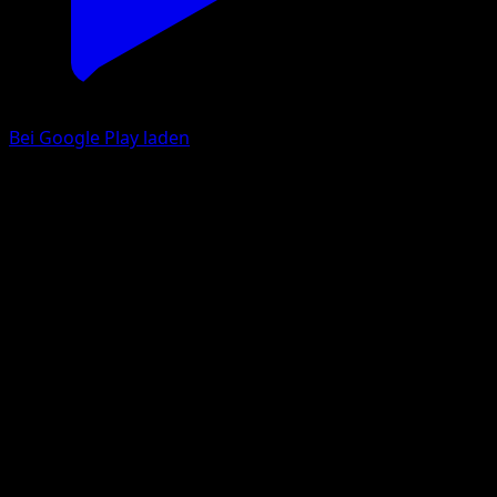
Bei Google Play laden
Jigglypuff
McDonald's Collection 2016
McDonald's Collection
#8
Holo Rare
Kanako Eo
Pokemon
Basic