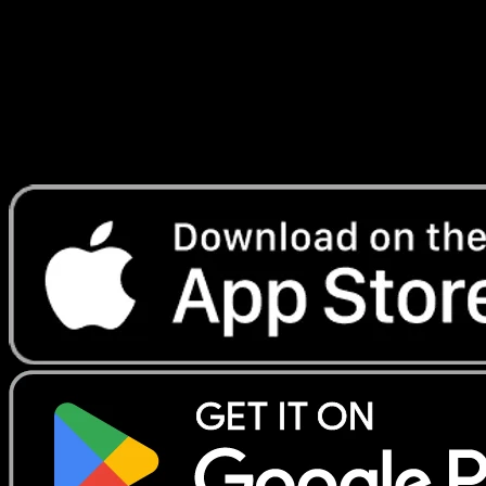
Lade Eyevo, um Karten sofort zu scannen und
Preise zu verfolgen.
Erhalte Live-Preise, Sammlungstools und schnelle Scans.
Öffne genau diese Karte in der App oder lade Eyevo jetzt
herunter.