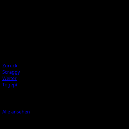
Heartfelt Song
Discard a Darkness Energy attached to your opponent’s
Active Pokémon.
Illustrator
Kanako Eo
HP
60
Rückzug
Zurück
Scraggy
Weiter
Togepi
Mehr aus McDonald's Collection 201
Alle ansehen