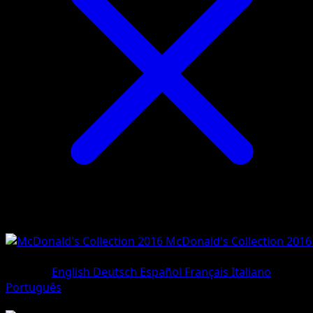
McDonald's Collection 2016
#8/12
•
Holo Rare
Sprache
English
Deutsch
Español
Français
Italiano
Português
Pokemon
Basic