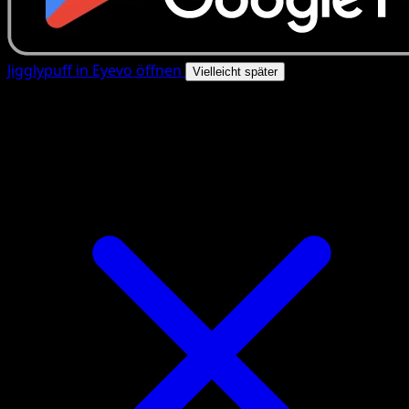
Jigglypuff in Eyevo öffnen
Vielleicht später
4.8★
|
50k+ Downloads
|
Kostenlos
Jigglypuff