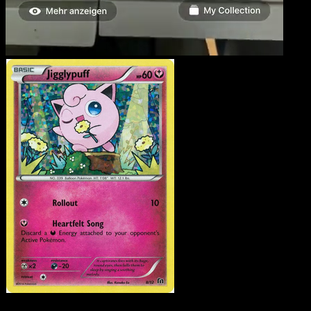
Jigglypuff
·
McDonald's
Collection 2016
#8