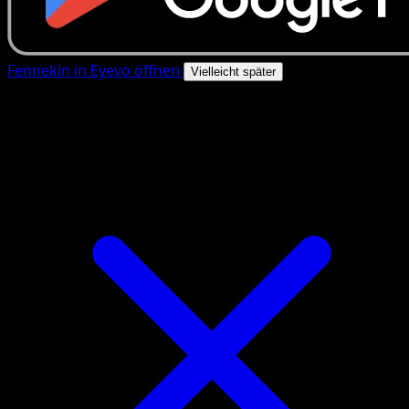
Fennekin in Eyevo öffnen
Vielleicht später
4.8★
|
50k+ Downloads
|
Kostenlos
Fennekin