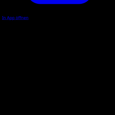
In App öffnen
Scratch
F
10
Live Coal
F
C
20
Illustrator
5ban Graphics
HP
60
Rückzug
Schwäche