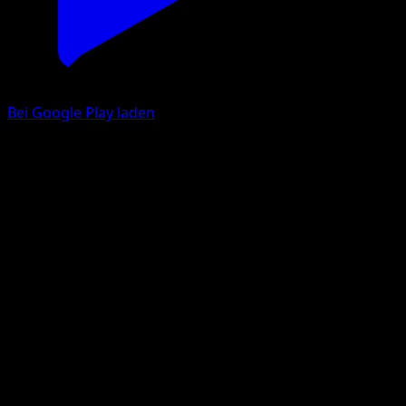
Bei Google Play laden
Fennekin
McDonald's Collection 2014
McDonald's Collection
#3
Holo Rare
5ban Graphics
Pokemon
Basic