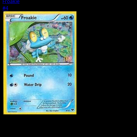
Froakie
#4
Pokemon
Basic
Fennekin