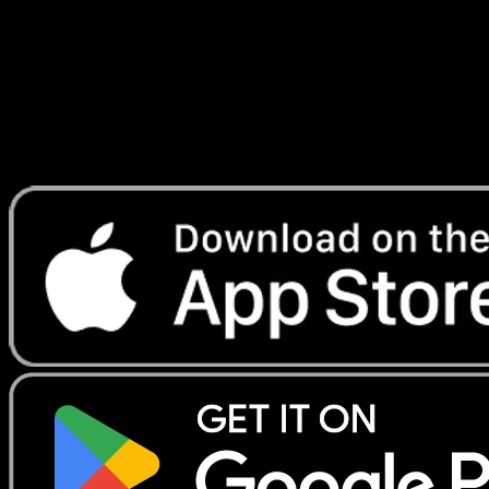
Lade Eyevo, um Karten sofort zu scannen und
Preise zu verfolgen.
Erhalte Live-Preise, Sammlungstools und schnelle Scans.
Öffne genau diese Karte in der App oder lade Eyevo jetzt
herunter.