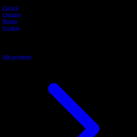
Water ×2
Zurück
Chespin
Weiter
Froakie
Mehr aus McDonald's Collection 201
Alle ansehen