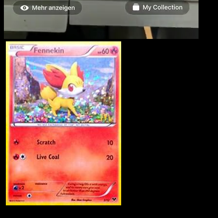
Fennekin
·
McDonald's
Collection 2014
#3