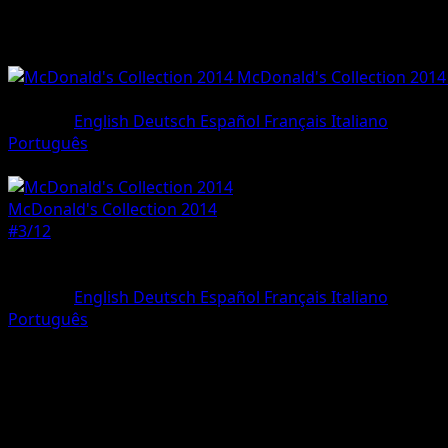
McDonald's Collection 2014
#3/12
•
Holo Rare
Sprache
English
Deutsch
Español
Français
Italiano
Português
Pokemon
Basic
McDonald's Collection 2014
#3/12
Seltenheit
Holo Rare
Sprache
English
Deutsch
Español
Français
Italiano
Português